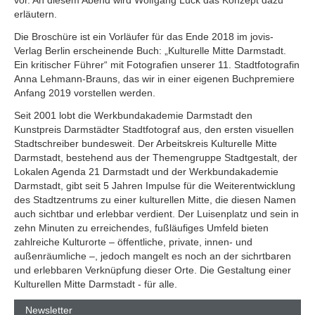
vor. An diesem Abend wird Wolfgang Lück das Konzept dazu
erläutern.
Die Broschüre ist ein Vorläufer für das Ende 2018 im jovis-
Verlag Berlin erscheinende Buch: „Kulturelle Mitte Darmstadt.
Ein kritischer Führer“ mit Fotografien unserer 11. Stadtfotografin
Anna Lehmann-Brauns, das wir in einer eigenen Buchpremiere
Anfang 2019 vorstellen werden.
Seit 2001 lobt die Werkbundakademie Darmstadt den
Kunstpreis Darmstädter Stadtfotograf aus, den ersten visuellen
Stadtschreiber bundesweit. Der Arbeitskreis Kulturelle Mitte
Darmstadt, bestehend aus der Themengruppe Stadtgestalt, der
Lokalen Agenda 21 Darmstadt und der Werkbundakademie
Darmstadt, gibt seit 5 Jahren Impulse für die Weiterentwicklung
des Stadtzentrums zu einer kulturellen Mitte, die diesen Namen
auch sichtbar und erlebbar verdient. Der Luisenplatz und sein in
zehn Minuten zu erreichendes, fußläufiges Umfeld bieten
zahlreiche Kulturorte – öffentliche, private, innen- und
außenräumliche –, jedoch mangelt es noch an der sichrtbaren
und erlebbaren Verknüpfung dieser Orte. Die Gestaltung einer
Kulturellen Mitte Darmstadt - für alle.
Newsletter