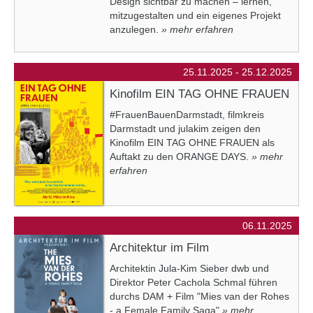
Design sichtbar zu machen – lernen,
mitzugestalten und ein eigenes Projekt
anzulegen.
» mehr erfahren
25.11.2025 - 25.12.2025
Kinofilm EIN TAG OHNE FRAUEN
#FrauenBauenDarmstadt, filmkreis
Darmstadt und julakim zeigen den
Kinofilm EIN TAG OHNE FRAUEN als
Auftakt zu den ORANGE DAYS.
» mehr
erfahren
06.11.2025
Architektur im Film
Architektin Jula-Kim Sieber dwb und
Direktor Peter Cachola Schmal führen
durchs DAM + Film "Mies van der Rohes
- a Female Family Saga"
» mehr