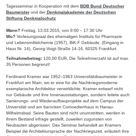
Tagesseminar in Kooperation mit dem
BDB Bund Deutscher
Baumeister
und der
Denkmalakademie der Deutschen
Stiftung Denkmalschutz
Wann?
Freitag, 13.03.2015, von 9:00 – 17:30 Uhr
Wo?
Vorlesungssaal des ehemaligen Instituts für Pharmazie
und Lebensmittelchemie (1957), BiK-F Gebäude, (Eingang in
Haus Nr. 14), Georg-Voigt-Straße 14-16, 60325 Frankfurt
Teilnahmebetrag:
120,00 EUR, Die Teilnehmerzahl ist auf max.
35 Personen begrenzt!
Ferdinand Kramer war 1952–1963 Universitätsbaumeister in
Frankfurt am Main, wo er eine für die Nachkriegsmoderne
exemplarische Architektur verwirklichte. Kramer entwarf nicht
nur Gebäude und ihre Innenausstattungen, sondern leitete auch
Sanierungs- und Wiederaufbauprojekte auf dem Campus der
Universität und am barocken Comoedienhaus in Hanau-
Wilhelmsbad. Seine Bauten sind nicht unumstritten, werden in
ihrem Bestand infrage gestellt, zuweilen zugunsten von
Neubauten abgerissen. Das Seminar behandelt an Kramers
Beispiel die Architektursprache der Nachkriegszeit, erläutert ihre