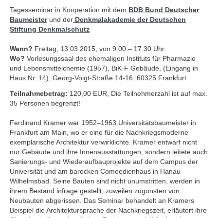
Tagesseminar in Kooperation mit dem
BDB Bund Deutscher
Baumeister
und der
Denkmalakademie der Deutschen
Stiftung Denkmalschutz
Wann?
Freitag, 13.03.2015, von 9:00 – 17:30 Uhr
Wo?
Vorlesungssaal des ehemaligen Instituts für Pharmazie
und Lebensmittelchemie (1957), BiK-F Gebäude, (Eingang in
Haus Nr. 14), Georg-Voigt-Straße 14-16, 60325 Frankfurt
Teilnahmebetrag:
120,00 EUR, Die Teilnehmerzahl ist auf max.
35 Personen begrenzt!
Ferdinand Kramer war 1952–1963 Universitätsbaumeister in
Frankfurt am Main, wo er eine für die Nachkriegsmoderne
exemplarische Architektur verwirklichte. Kramer entwarf nicht
nur Gebäude und ihre Innenausstattungen, sondern leitete auch
Sanierungs- und Wiederaufbauprojekte auf dem Campus der
Universität und am barocken Comoedienhaus in Hanau-
Wilhelmsbad. Seine Bauten sind nicht unumstritten, werden in
ihrem Bestand infrage gestellt, zuweilen zugunsten von
Neubauten abgerissen. Das Seminar behandelt an Kramers
Beispiel die Architektursprache der Nachkriegszeit, erläutert ihre