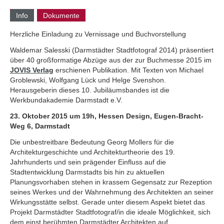
Info
Dokumente
Herzliche Einladung zu Vernissage und Buchvorstellung
Waldemar Salesski (Darmstädter Stadtfotograf 2014) präsentiert
über 40 großformatige Abzüge aus der zur Buchmesse 2015 im
JOVIS Verlag
erschienen Publikation. Mit Texten von Michael
Groblewski, Wolfgang Lück und Helge Svenshon.
Herausgeberin dieses 10. Jubiläumsbandes ist die
Werkbundakademie Darmstadt e.V.
23. Oktober 2015 um 19h, Hessen Design, Eugen-Bracht-
Weg 6, Darmstadt
Die unbestreitbare Bedeutung Georg Mollers für die
Architekturgeschichte und Architekturtheorie des 19.
Jahrhunderts und sein prägender Einfluss auf die
Stadtentwicklung Darmstadts bis hin zu aktuellen
Planungsvorhaben stehen in krassem Gegensatz zur Rezeption
seines Werkes und der Wahrnehmung des Architekten an seiner
Wirkungsstätte selbst. Gerade unter diesem Aspekt bietet das
Projekt Darmstädter Stadtfotograf/in die ideale Möglichkeit, sich
dem einst berühmten Darmstädter Architekten auf