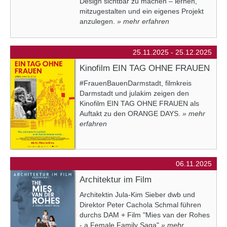
Design sichtbar zu machen – lernen,
mitzugestalten und ein eigenes Projekt
anzulegen.
» mehr erfahren
25.11.2025 - 25.12.2025
Kinofilm EIN TAG OHNE FRAUEN
#FrauenBauenDarmstadt, filmkreis
Darmstadt und julakim zeigen den
Kinofilm EIN TAG OHNE FRAUEN als
Auftakt zu den ORANGE DAYS.
» mehr
erfahren
06.11.2025
Architektur im Film
Architektin Jula-Kim Sieber dwb und
Direktor Peter Cachola Schmal führen
durchs DAM + Film "Mies van der Rohes
- a Female Family Saga"
» mehr