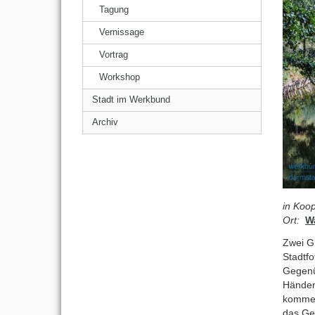
Tagung
Vernissage
Vortrag
Workshop
Stadt im Werkbund
Archiv
in Koo
Ort:
W
Zwei G
Stadtfo
Gegenüb
Händen
kommen,
das Ge