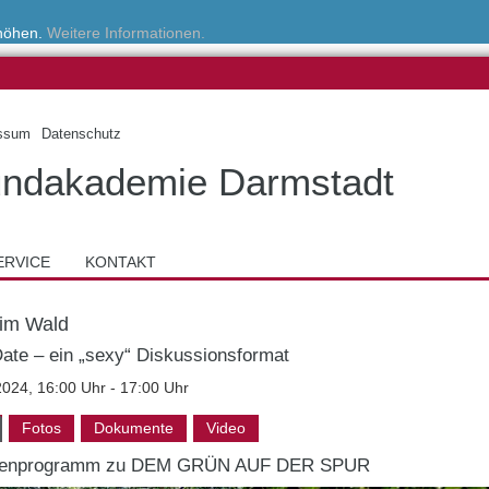
rhöhen.
Weitere Informationen.
ssum
Datenschutz
ndakademie Darmstadt
ERVICE
KONTAKT
im Wald
Date – ein „sexy“ Diskussionsformat
2024, 16:00 Uhr - 17:00 Uhr
Fotos
Dokumente
Video
enprogramm zu DEM GRÜN AUF DER SPUR