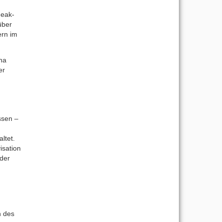
neak-
über
ern im
na
er
ssen –
ltet.
isation
 der
n des