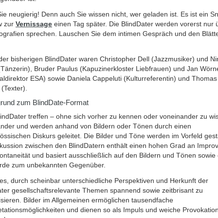
ie neugierig! Denn auch Sie wissen nicht, wer geladen ist. Es ist ein S
w zur
Vernissage
einen Tag später. Die BlindDater werden vorerst nur 
tografien sprechen. Lauschen Sie dem intimen Gespräch und den Blätt
der bisherigen BlindDater waren Christopher Dell (Jazzmusiker) und Ni
(Tänzerin), Bruder Paulus (Kapuzinerkloster Liebfrauen) und Jan Wörn
ldirektor ESA) sowie Daniela Cappeluti (Kulturreferentin) und Thomas
(Texter).
grund zum BlindDate-Format
indDater treffen – ohne sich vorher zu kennen oder voneinander zu wi
ander und werden anhand von Bildern oder Tönen durch einen
össischen Diskurs geleitet. Die Bilder und Töne werden im Vorfeld gesta
skussion zwischen den BlindDatern enthält einen hohen Grad an Improv
ntaneität und basiert ausschließlich auf den Bildern und Tönen sowie
rde zum unbekannten Gegenüber.
t es, durch scheinbar unterschiedliche Perspektiven und Herkunft der
ater gesellschaftsrelevante Themen spannend sowie zeitbrisant zu
isieren. Bilder im Allgemeinen ermöglichen tausendfache
etationsmöglichkeiten und dienen so als Impuls und weiche Provokatio