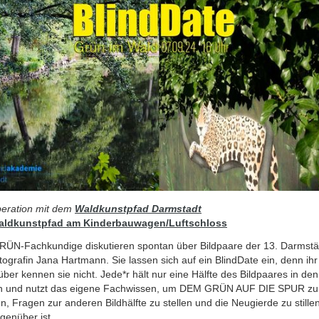
peration mit dem
Waldkunstpfad Darmstadt
aldkunstpfad am Kinderbauwagen/Luftschloss
RÜN-Fachkundige diskutieren spontan über Bildpaare der 13. Darmstä
tografin Jana Hartmann. Sie lassen sich auf ein BlindDate ein, denn ihr
er kennen sie nicht. Jede*r hält nur eine Hälfte des Bildpaares in den
 und nutzt das eigene Fachwissen, um DEM GRÜN AUF DIE SPUR zu
 Fragen zur anderen Bildhälfte zu stellen und die Neugierde zu stille
genüber ist.