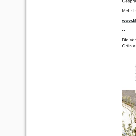
Gesprä
Mehr In
www.B
--
Die Ve
Grün au