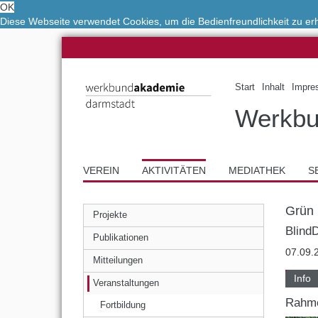
OK
Diese Webseite verwendet Cookies, um die Bedienfreundlichkeit zu e
Start
Inhalt
Impre
Werkbu
VEREIN
AKTIVITÄTEN
MEDIATHEK
S
Grün 
Projekte
Blind
Publikationen
07.09.
Mitteilungen
Info
Veranstaltungen
Rahm
Fortbildung