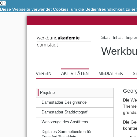
OK
Diese Webseite verwendet Cookies, um die Bedienfreundlichkeit zu e
Start
Inhalt
Impre
Werkbu
VEREIN
AKTIVITÄTEN
MEDIATHEK
S
Georg
Projekte
Die We
Darmstädter Designrunde
Themen
grunds
Darmstädter Stadtfotograf
Die Ge
Werkzeuge des Anstiftens
könnten
Digitales Sammelbecken für
FrankfurtRheinMain