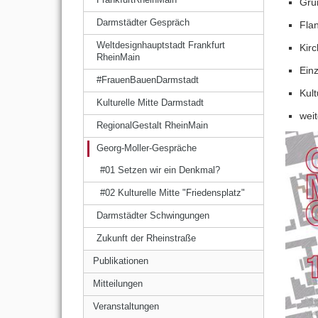
Grü
Darmstädter Gespräch
Fla
Weltdesignhauptstadt Frankfurt
Kir
RheinMain
Ein
#FrauenBauenDarmstadt
Kult
Kulturelle Mitte Darmstadt
wei
RegionalGestalt RheinMain
Georg-Moller-Gespräche
#01 Setzen wir ein Denkmal?
#02 Kulturelle Mitte "Friedensplatz"
Darmstädter Schwingungen
Zukunft der Rheinstraße
Publikationen
Mitteilungen
Veranstaltungen