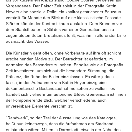
bis vor kurzem ein Anbau stand. Solche Spuren verweisen auf
Vergangenes. Der Faktor Zeit spielt in der Fotografie Katrin
Heyers eine spezielle Rolle: ein knallrot gestrichener Bauzaun
verstellt für Monate den Blick auf eine klassizistische Fassade.
Stärker könnte der Kontrast kaum ausfallen. Dem Brunnen vor
dem Staatstheater im Stil des vor einer Generation uns zu
zugemuteten Beton-Brutalismus fehlt, was ihn in allererster Linie
ausmacht: das Wasser.
Die Künstlerin geht offen, ohne Vorbehalte auf ihre oft schlicht
erscheinenden Motive zu. Der Betrachter ist gefordert, im
normalen das Besondere zu sehen. Er sollte wie die Fotografin
Zeit investieren, um sich auf die besondere Stimmung, die
Präsenz, die Ruhe der Bilder einzulassen. Es wäre jedoch
falsch, in den Aufnahmen von Katrin Heyer einzig eine
dokumentarische Bestandsaufnahme sehen zu wollen - es
handelt sich vielmehr um autonome Bilder. Gemeinsam ist ihnen
der komponierende Blick, welcher verschiedene, auch
unvereinbare Elemente verschmilzt.
"Randwerk", so der Titel der Ausstellung wie des Kataloges,
heißt nun keineswegs, dass die Aufnahmen am Stadtrand
entstanden wären. Mitten in Darmstadt, etwa in der Nähe des