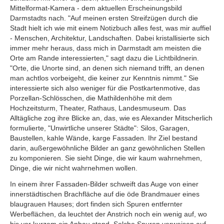
Mittelformat-Kamera - dem aktuellen Erscheinungsbild
Darmstadts nach. "Auf meinen ersten Streifzügen durch die
Stadt hielt ich wie mit einem Notizbuch alles fest, was mir auffiel
- Menschen, Architektur, Landschaften. Dabei kristallisierte sich
immer mehr heraus, dass mich in Darmstadt am meisten die
Orte am Rande interessierten," sagt dazu die Lichtbildnerin.
"Orte, die Unorte sind, an denen sich niemand trifft, an denen
man achtlos vorbeigeht, die keiner zur Kenntnis nimmt." Sie
interessierte sich also weniger für die Postkartenmotive, das
Porzellan-Schlösschen, die Mathildenhöhe mit dem
Hochzeitsturm, Theater, Rathaus, Landesmuseum. Das
Alltägliche zog ihre Blicke an, das, wie es Alexander Mitscherlich
formulierte, "Unwirtliche unserer Städte": Silos, Garagen,
Baustellen, kahle Wände, karge Fassaden. Ihr Ziel bestand
darin, außergewöhnliche Bilder an ganz gewöhnlichen Stellen
zu komponieren. Sie sieht Dinge, die wir kaum wahrnehmen,
Dinge, die wir nicht wahrnehmen wollen.
In einem ihrer Fassaden-Bilder schweift das Auge von einer
innerstädtischen Brachfläche auf die öde Brandmauer eines
blaugrauen Hauses; dort finden sich Spuren entfernter
Werbeflächen, da leuchtet der Anstrich noch ein wenig auf, wo