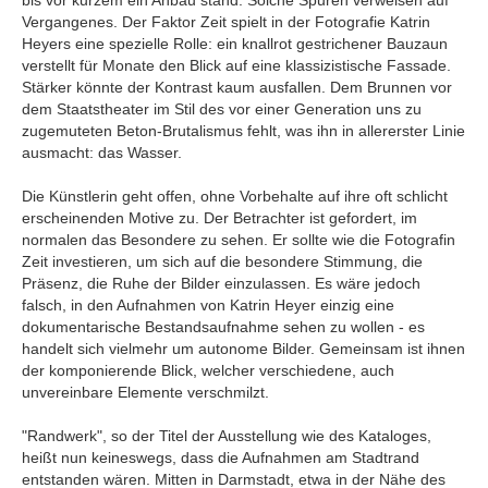
bis vor kurzem ein Anbau stand. Solche Spuren verweisen auf
Vergangenes. Der Faktor Zeit spielt in der Fotografie Katrin
Heyers eine spezielle Rolle: ein knallrot gestrichener Bauzaun
verstellt für Monate den Blick auf eine klassizistische Fassade.
Stärker könnte der Kontrast kaum ausfallen. Dem Brunnen vor
dem Staatstheater im Stil des vor einer Generation uns zu
zugemuteten Beton-Brutalismus fehlt, was ihn in allererster Linie
ausmacht: das Wasser.
Die Künstlerin geht offen, ohne Vorbehalte auf ihre oft schlicht
erscheinenden Motive zu. Der Betrachter ist gefordert, im
normalen das Besondere zu sehen. Er sollte wie die Fotografin
Zeit investieren, um sich auf die besondere Stimmung, die
Präsenz, die Ruhe der Bilder einzulassen. Es wäre jedoch
falsch, in den Aufnahmen von Katrin Heyer einzig eine
dokumentarische Bestandsaufnahme sehen zu wollen - es
handelt sich vielmehr um autonome Bilder. Gemeinsam ist ihnen
der komponierende Blick, welcher verschiedene, auch
unvereinbare Elemente verschmilzt.
"Randwerk", so der Titel der Ausstellung wie des Kataloges,
heißt nun keineswegs, dass die Aufnahmen am Stadtrand
entstanden wären. Mitten in Darmstadt, etwa in der Nähe des