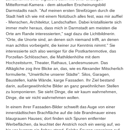
Mittelformat-Kamera - dem aktuellen Erscheinungsbild
Darmstadts nach. "Auf meinen ersten Streifzügen durch die
Stadt hielt ich wie mit einem Notizbuch alles fest, was mir auffiel
- Menschen, Architektur, Landschaften. Dabei kristallisierte sich
immer mehr heraus, dass mich in Darmstadt am meisten die
Orte am Rande interessierten," sagt dazu die Lichtbildnerin.
"Orte, die Unorte sind, an denen sich niemand trifft, an denen
man achtlos vorbeigeht, die keiner zur Kenntnis nimmt." Sie
interessierte sich also weniger für die Postkartenmotive, das
Porzellan-Schlösschen, die Mathildenhöhe mit dem
Hochzeitsturm, Theater, Rathaus, Landesmuseum. Das
Alltägliche zog ihre Blicke an, das, wie es Alexander Mitscherlich
formulierte, "Unwirtliche unserer Städte": Silos, Garagen,
Baustellen, kahle Wände, karge Fassaden. Ihr Ziel bestand
darin, außergewöhnliche Bilder an ganz gewöhnlichen Stellen
zu komponieren. Sie sieht Dinge, die wir kaum wahrnehmen,
Dinge, die wir nicht wahrnehmen wollen.
In einem ihrer Fassaden-Bilder schweift das Auge von einer
innerstädtischen Brachfläche auf die öde Brandmauer eines
blaugrauen Hauses; dort finden sich Spuren entfernter
Werbeflächen, da leuchtet der Anstrich noch ein wenig auf, wo