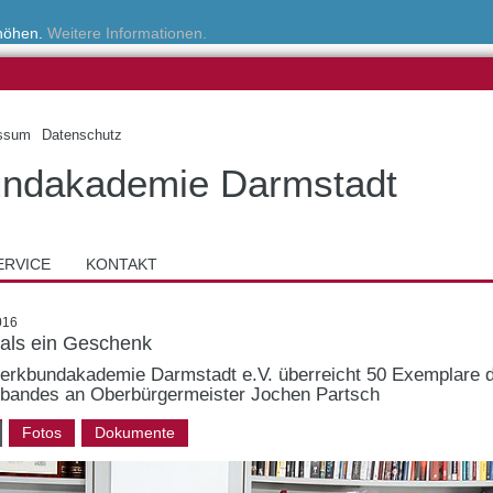
rhöhen.
Weitere Informationen.
ssum
Datenschutz
ndakademie Darmstadt
ERVICE
KONTAKT
016
als ein Geschenk
erkbundakademie Darmstadt e.V. überreicht 50 Exemplare 
rbandes an Oberbürgermeister Jochen Partsch
Fotos
Dokumente