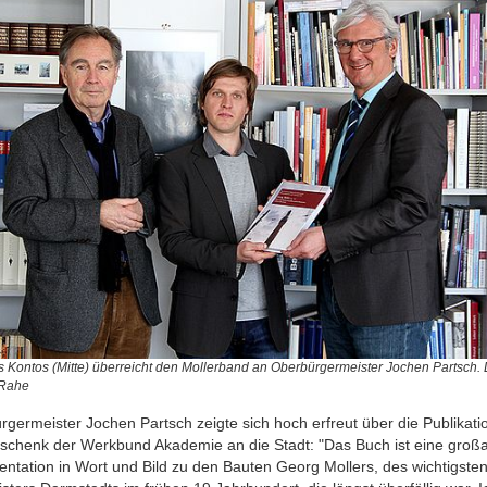
 Kontos (Mitte) überreicht den Mollerband an Oberbürgermeister Jochen Partsch. 
 Rahe
germeister Jochen Partsch zeigte sich hoch erfreut über die Publikati
schenk der Werkbund Akademie an die Stadt: "Das Buch ist eine großa
ntation in Wort und Bild zu den Bauten Georg Mollers, des wichtigste