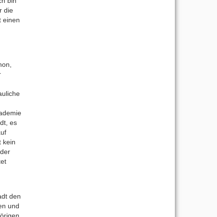
ch bin
r die
t einen
hon,
r
auliche
kademie
dt, es
auf
 kein
 der
tet
adt den
nen und
hörigen