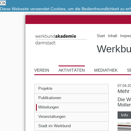
OK
Diese Webseite verwendet Cookies, um die Bedienfreundlichkeit zu e
Start
Inhalt
Impre
Werkbu
VEREIN
AKTIVITÄTEN
MEDIATHEK
S
07.04.2
Projekte
Mehr 
Publikationen
Die W
Molle
Mitteilungen
Info
Veranstaltungen
Stadt im Werkbund