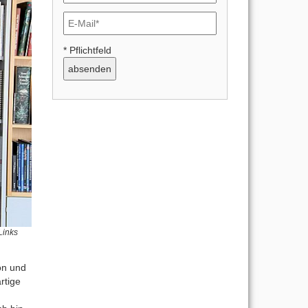
* Pflichtfeld
Links
on und
rtige
n