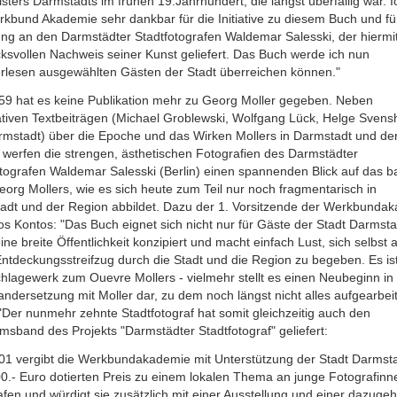
ters Darmstadts im frühen 19.Jahrhundert, die längst überfällig war. I
kbund Akademie sehr dankbar für die Initiative zu diesem Buch und fü
ung an den Darmstädter Stadtfotografen Waldemar Salesski, der hiermi
ksvollen Nachweis seiner Kunst geliefert. Das Buch werde ich nun
rlesen ausgewählten Gästen der Stadt überreichen können."
959 hat es keine Publikation mehr zu Georg Moller gegeben. Neben
ativen Textbeiträgen (Michael Groblewski, Wolfgang Lück, Helge Svens
armstadt) über die Epoche und das Wirken Mollers in Darmstadt und de
 werfen die strengen, ästhetischen Fotografien des Darmstädter
tografen Waldemar Salesski (Berlin) einen spannenden Blick auf das b
org Mollers, wie es sich heute zum Teil nur noch fragmentarisch in
adt und der Region abbildet. Dazu der 1. Vorsitzende der Werkbunda
s Kontos: "Das Buch eignet sich nicht nur für Gäste der Stadt Darmsta
 eine breite Öffentlichkeit konzipiert und macht einfach Lust, sich selbst 
ntdeckungsstreifzug durch die Stadt und die Region zu begeben. Es ist
hlagewerk zum Ouevre Mollers - vielmehr stellt es einen Neubeginn in
ndersetzung mit Moller dar, zu dem noch längst nicht alles aufgearbei
Der nunmehr zehnte Stadtfotograf hat somit gleichzeitig auch den
msband des Projekts "Darmstädter Stadtfotograf" geliefert:
001 vergibt die Werkbundakademie mit Unterstützung der Stadt Darmst
00.- Euro dotierten Preis zu einem lokalen Thema an junge Fotografin
fen und würdigt sie zusätzlich mit einer Ausstellung und einer dazuge