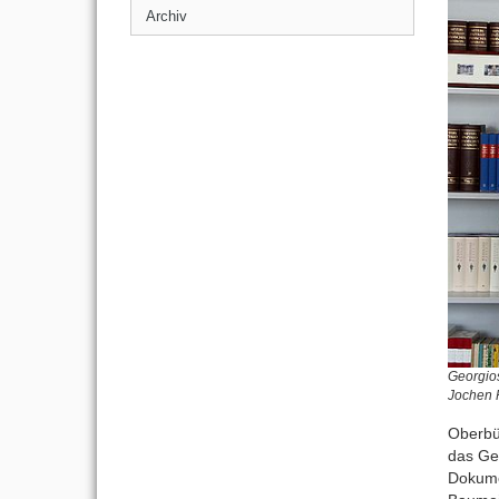
Archiv
Georgios
Jochen
Oberbür
das Ge
Dokume