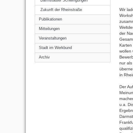
Darmstädter Schwingungen
Wir la
Zukunft der Rheinstraße
Worksh
Publikationen
zusamm
Weltde
Mitteilungen
der Nac
Veranstaltungen
Gesamt
Karten 
Stadt im Werkbund
wollen 
Bewerb
Archiv
nur als
überne
in Rhe
Der Auf
Meinun
machen
u.a. D
Ergebn
Darmst
Frankfu
qualifi