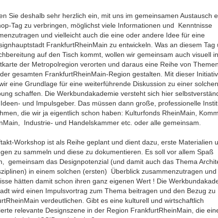
den Sie deshalb sehr herzlich ein, mit uns im gemeinsamen Austausch 
op-Tag zu verbringen, möglichst viele Informationen und Kenntnisse
enzutragen und vielleicht auch die eine oder andere Idee für eine
signhauptstadt FrankfurtRheinMain zu entwickeln. Was an diesem Tag 
hbereitung auf den Tisch kommt, wollen wir gemeinsam auch visuell in
karte der Metropolregion verorten und daraus eine Reihe von Theme
der gesamten FrankfurtRheinMain-Region gestalten. Mit dieser Initiati
wir eine Grundlage für eine weiterführende Diskussion zu einer solche
ung schaffen. Die Werkbundakademie versteht sich hier selbstverständ
 Ideen- und Impulsgeber. Das müssen dann große, professionelle Insti
hmen, die wir ja eigentlich schon haben: Kulturfonds RheinMain, Ko
inMain, Industrie- und Handelskammer etc. oder alle gemeinsam.
takt-Workshop ist als Reihe geplant und dient dazu, erste Materialien 
gen zu sammeln und diese zu dokumentieren. Es soll vor allem Spaß
, gemeinsam das Designpotenzial (und damit auch das Thema Archit
isziplinen) in einem solchen (ersten) Überblick zusammenzutragen und
isse hätten damit schon ihren ganz eigenen Wert ! Die Werkbundakad
adt wird einen Impulsvortrag zum Thema beitragen und den Bezug zu
rtRheinMain verdeutlichen. Gibt es eine kulturell und wirtschaftlich
zierte relevante Designszene in der Region FrankfurtRheinMain, die ein