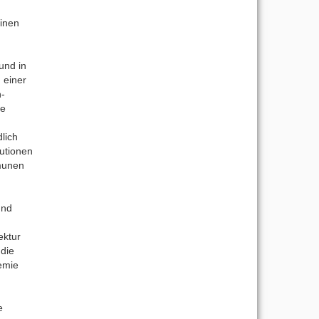
einen
und in
 einer
n-
ve
n
lich
tutionen
mmunen
und
ektur
 die
emie
e