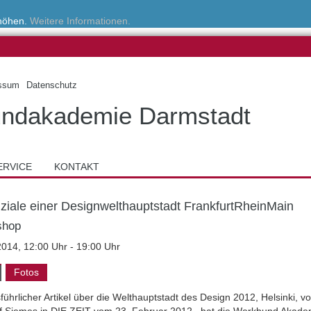
rhöhen.
Weitere Informationen.
ssum
Datenschutz
ndakademie Darmstadt
ERVICE
KONTAKT
ziale einer Designwelthauptstadt FrankfurtRheinMain
shop
2014, 12:00 Uhr - 19:00 Uhr
Fotos
führlicher Artikel über die Welthauptstadt des Design 2012, Helsinki, v
of Siemes in DIE ZEIT vom 23. Februar 2012, hat die Werkbund Akade