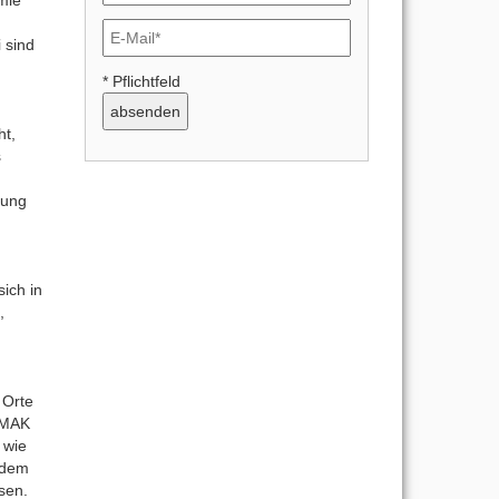
 sind
* Pflichtfeld
ht,
s
lung
ich in
,
 Orte
 MAK
 wie
 dem
ssen.