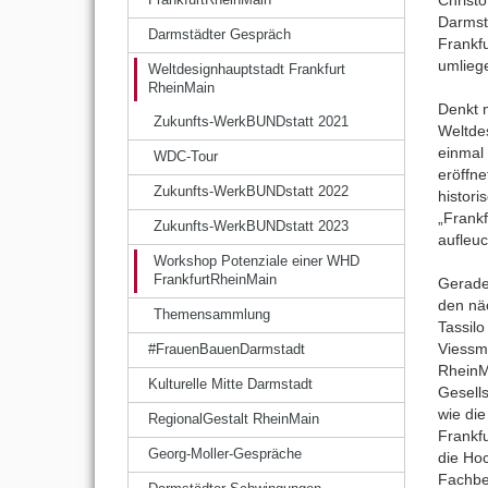
Darmst
Darmstädter Gespräch
Frankfu
umlieg
Weltdesignhauptstadt Frankfurt
RheinMain
Denkt 
Zukunfts-WerkBUNDstatt 2021
Weltde
einmal
WDC-Tour
eröffn
Zukunfts-WerkBUNDstatt 2022
histor
„Frank
Zukunfts-WerkBUNDstatt 2023
aufleuc
Workshop Potenziale einer WHD
FrankfurtRheinMain
Gerade
den nä
Themensammlung
Tassil
Viessm
#FrauenBauenDarmstadt
RheinMa
Kulturelle Mitte Darmstadt
Gesells
wie di
RegionalGestalt RheinMain
Frankf
Georg-Moller-Gespräche
die Ho
Fachber