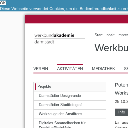
OK
Diese Webseite verwendet Cookies, um die Bedienfreundlichkeit zu e
Start
Inhalt
Impre
Werkbu
VEREIN
AKTIVITÄTEN
MEDIATHEK
S
Poten
Projekte
Work
Darmstädter Designrunde
25.10.
Darmstädter Stadtfotograf
Info
Werkzeuge des Anstiftens
Ein aus
Digitales Sammelbecken für
Christ
FrankfurtRheinMain