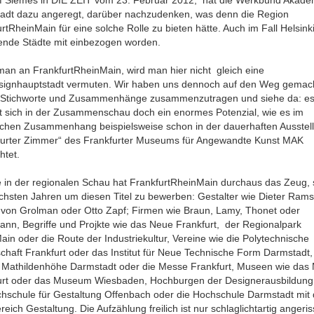
adt dazu angeregt, darüber nachzudenken, was denn die Region
rtRheinMain für eine solche Rolle zu bieten hätte. Auch im Fall Helsinki
ende Städte mit einbezogen worden.
man an FrankfurtRheinMain, wird man hier nicht gleich eine
signhauptstadt vermuten. Wir haben uns dennoch auf den Weg gemac
 Stichworte und Zusammenhänge zusammenzutragen und siehe da: e
et sich in der Zusammenschau doch ein enormes Potenzial, wie es im
ischen Zusammenhang beispielsweise schon in der dauerhaften Ausstel
furter Zimmer“ des Frankfurter Museums für Angewandte Kunst MAK
htet.
 in der regionalen Schau hat FrankfurtRheinMain durchaus das Zeug, s
chsten Jahren um diesen Titel zu bewerben: Gestalter wie Dieter Rams
o von Grolman oder Otto Zapf; Firmen wie Braun, Lamy, Thonet oder
ann, Begriffe und Projkte wie das Neue Frankfurt, der Regionalpark
in oder die Route der Industriekultur, Vereine wie die Polytechnische
chaft Frankfurt oder das Institut für Neue Technische Form Darmstadt,
e Mathildenhöhe Darmstadt oder die Messe Frankfurt, Museen wie das
urt oder das Museum Wiesbaden, Hochburgen der Designerausbildung
chschule für Gestaltung Offenbach oder die Hochschule Darmstadt mit
eich Gestaltung. Die Aufzählung freilich ist nur schlaglichtartig angeri