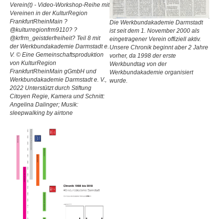
Verein(t) - Video-Workshop-Reihe mit
Vereinen in der KulturRegion
FrankfurtRheinMain ?
Die Werkbundakademie Darmstadt
@kulturregionfrm9110? ?
ist seit dem 1. November 2000 als
@krfrm_geistderfreiheit? Teil 8 mit
eingetragener Verein offiziell aktiv.
der Werkbundakademie Darmstadt e.
Unsere Chronik beginnt aber 2 Jahre
V. © Eine Gemeinschaftsproduktion
vorher, da 1998 der erste
von KulturRegion
Werkbundtag von der
FrankfurtRheinMain gGmbH und
Werkbundakademie organisiert
Werkbundakademie Darmstadt e. V.,
wurde.
2022 Unterstützt durch Stiftung
Citoyen Regie, Kamera und Schnitt:
Angelina Dalinger; Musik:
sleepwalking by airtone