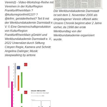
Verein(t) - Video-Workshop-Reihe mit
Vereinen in der KulturRegion
FrankfurtRheinMain ?
Die Werkbundakademie Darmstadt
@kulturregionfrm9110? ?
ist seit dem 1. November 2000 als
@krfrm_geistderfreiheit? Teil 8 mit
eingetragener Verein offiziell aktiv.
der Werkbundakademie Darmstadt e.
Unsere Chronik beginnt aber 2 Jahre
V. © Eine Gemeinschaftsproduktion
vorher, da 1998 der erste
von KulturRegion
Werkbundtag von der
FrankfurtRheinMain gGmbH und
Werkbundakademie organisiert
Werkbundakademie Darmstadt e. V.,
wurde.
2022 Unterstützt durch Stiftung
Citoyen Regie, Kamera und Schnitt:
Angelina Dalinger; Musik:
sleepwalking by airtone