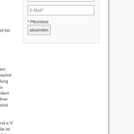
* Pflichtfeld
d bis
ert
nächst
mlung
as
edern
hrer
 sind
nd e.V.
ie ist