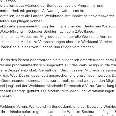
is TYPO3;
herstellen, dass während der Betriebsphase die Programm- und
nsicherheit mit geringem Aufwand gewährleistet ist;
erstellen, dass die Landes-Werkbünde ihre Inhalte selbstverantwortet
tellen und pflegen können;
aktionelle Zusammenführung der Inhalte über den Deutschen Werkbun
Weiterführung in föderaler Struktur nach dem 2.Weltkrieg;
richten eines Moduls zur Mitgliedersuche über alle Werkbund-Vereine;
richten eines Moduls zu Veranstaltungen über alle Werkbund-Vereine;
 Back-End zur intuitiven Eingabe und Pflege vereinfachen.
 Basis des Beschlusses wurden die funktionellen Anforderungen detailli
itet und programmtechnisch umgesetzt. Für das Web-Design wurde zu
rbeits-Design‘ entwickelt. Gemäß dem Beschluss der Mitgliederversam
ber das Web-Design gesondert gesprochen und entschieden werden. D
 ‚Gemeinsamer Internetauftritt‘ wurde realisiert und wird von den Mitgli
und.jung‘ und der Werkbund-Akademie Darmstadt e.V. zur Darstellung i
onellen Beiträge genutzt. Die Module ‚Mitglieder‘ und ‚Veranstaltungen‘
cht aktiv.
Werkbund-Verein, Werkbund im Bundesland, und der Deutsche Werkbu
ihrer Inhalte sofort in gemeinsamen der Website-Struktur einpflegen. S