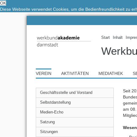
OK
Diese Webseite verwendet Cookies, um die Bedienfreundlichkeit zu e
Start
Inhalt
Impre
Werkbu
VEREIN
AKTIVITÄTEN
MEDIATHEK
S
Seit 2
Geschäftsstelle und Vorstand
Bundesl
Selbstdarstellung
gemein
am 08. 
Medien-Echo
Mitgli
Satzung
Wesent
Sitzungen