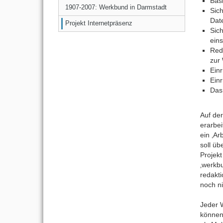
Bas
1907-2007: Werkbund in Darmstadt
Sic
Date
Projekt Internetpräsenz
Sich
eins
Red
zur 
Ein
Ein
Das
Auf der
erarbe
ein ‚A
soll ü
Projekt
‚werkb
redakti
noch ni
Jeder 
können 