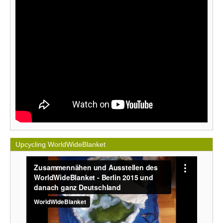
Upcycling WorldWideBlanket