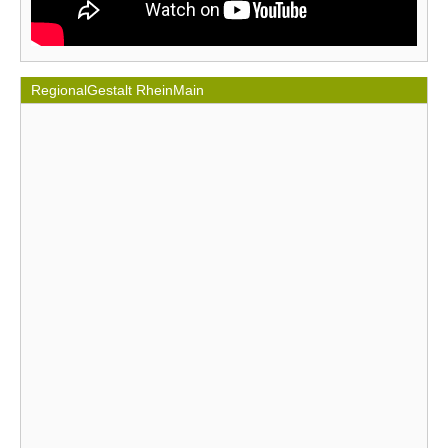
RegionalGestalt RheinMain