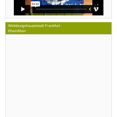
Weltdesignhauptstadt Frankfurt
RheinMain