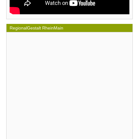
RegionalGestalt RheinMain