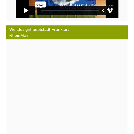
Weltdesignhauptstadt Frankfurt
RheinMain