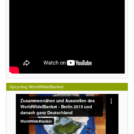
Upcycling WorldWideBlanket