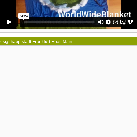
esignhauptstadt Frankfurt RheinMain