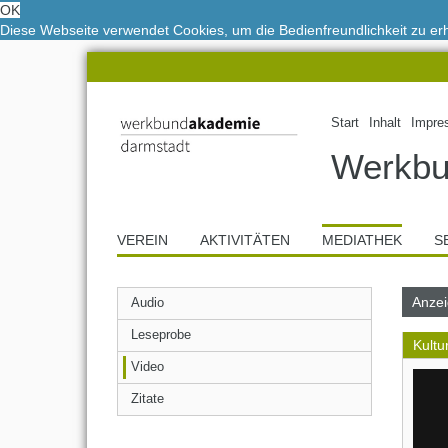
OK
Diese Webseite verwendet Cookies, um die Bedienfreundlichkeit zu e
Start
Inhalt
Impre
Werkbu
VEREIN
AKTIVITÄTEN
MEDIATHEK
S
Anzei
Audio
Leseprobe
Kultu
Video
Zitate