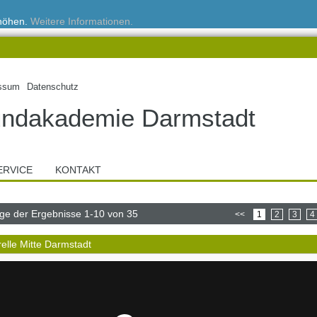
rhöhen.
Weitere Informationen.
ssum
Datenschutz
ndakademie Darmstadt
ERVICE
KONTAKT
ge der Ergebnisse 1-10 von 35
<<
1
2
3
4
relle Mitte Darmstadt