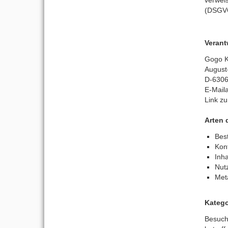
(DSGV
Verant
Gogo K
August
D-6306
E-Mail
Link z
Arten 
Bes
Kon
Inha
Nutz
Met
Katego
Besuch