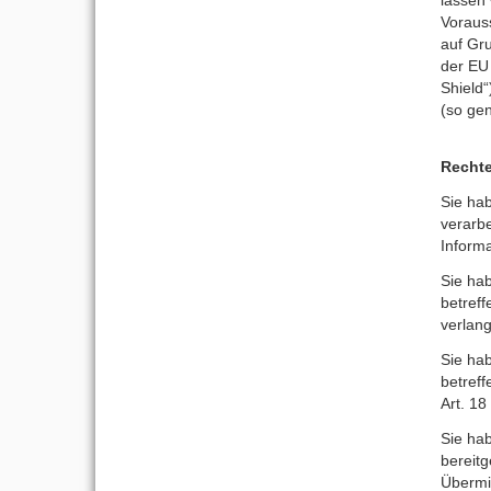
Vorauss
auf Gru
der EU
Shield“
(so gen
Rechte
Sie ha
verarbe
Inform
Sie ha
betreff
verlan
Sie ha
betref
Art. 1
Sie hab
bereit
Übermit