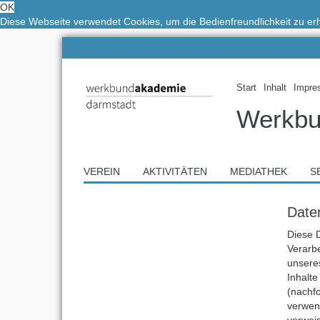
OK
Diese Webseite verwendet Cookies, um die Bedienfreundlichkeit zu e
Start
Inhalt
Impre
Werkbu
VEREIN
AKTIVITÄTEN
MEDIATHEK
S
Date
Diese 
Verarb
unsere
Inhalte
(nachfo
verwend
verweis