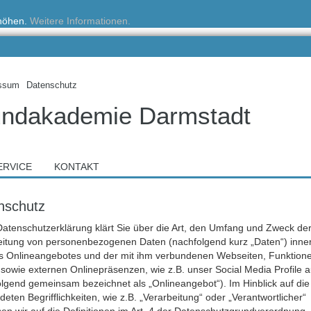
rhöhen.
Weitere Informationen.
ssum
Datenschutz
ndakademie Darmstadt
ERVICE
KONTAKT
nschutz
Datenschutzerklärung klärt Sie über die Art, den Umfang und Zweck de
eitung von personenbezogenen Daten (nachfolgend kurz „Daten“) inne
s Onlineangebotes und der mit ihm verbundenen Webseiten, Funktion
 sowie externen Onlinepräsenzen, wie z.B. unser Social Media Profile a
lgend gemeinsam bezeichnet als „Onlineangebot“). Im Hinblick auf die
eten Begrifflichkeiten, wie z.B. „Verarbeitung“ oder „Verantwortlicher“
en wir auf die Definitionen im Art. 4 der Datenschutzgrundverordnung