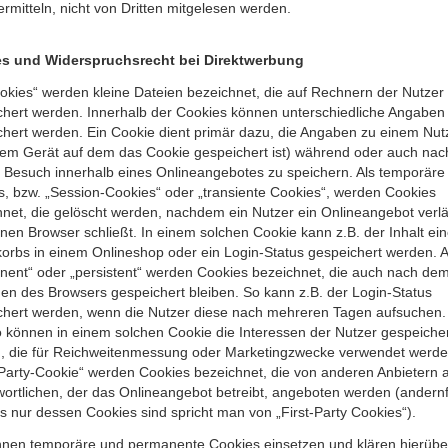
rmitteln, nicht von Dritten mitgelesen werden.
s und Widerspruchsrecht bei Direktwerbung
okies“ werden kleine Dateien bezeichnet, die auf Rechnern der Nutzer
chert werden. Innerhalb der Cookies können unterschiedliche Angaben
chert werden. Ein Cookie dient primär dazu, die Angaben zu einem Nut
dem Gerät auf dem das Cookie gespeichert ist) während oder auch nac
 Besuch innerhalb eines Onlineangebotes zu speichern. Als temporäre
s, bzw. „Session-Cookies“ oder „transiente Cookies“, werden Cookies
hnet, die gelöscht werden, nachdem ein Nutzer ein Onlineangebot verlä
nen Browser schließt. In einem solchen Cookie kann z.B. der Inhalt ei
orbs in einem Onlineshop oder ein Login-Status gespeichert werden. A
nent“ oder „persistent“ werden Cookies bezeichnet, die auch nach de
en des Browsers gespeichert bleiben. So kann z.B. der Login-Status
chert werden, wenn die Nutzer diese nach mehreren Tagen aufsuchen.
 können in einem solchen Cookie die Interessen der Nutzer gespeiche
, die für Reichweitenmessung oder Marketingzwecke verwendet werden
-Party-Cookie“ werden Cookies bezeichnet, die von anderen Anbietern 
ortlichen, der das Onlineangebot betreibt, angeboten werden (andernfa
 nur dessen Cookies sind spricht man von „First-Party Cookies“).
nnen temporäre und permanente Cookies einsetzen und klären hierübe