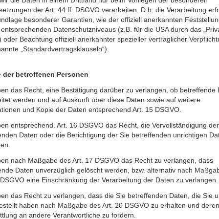
etzungen der Art. 44 ff. DSGVO verarbeiten. D.h. die Verarbeitung erfo
ndlage besonderer Garantien, wie der offiziell anerkannten Feststellu
 entsprechenden Datenschutzniveaus (z.B. für die USA durch das „Priv
) oder Beachtung offiziell anerkannter spezieller vertraglicher Verpflich
annte „Standardvertragsklauseln“).
 der betroffenen Personen
ben das Recht, eine Bestätigung darüber zu verlangen, ob betreffende
itet werden und auf Auskunft über diese Daten sowie auf weitere
ationen und Kopie der Daten entsprechend Art. 15 DSGVO.
ben entsprechend. Art. 16 DSGVO das Recht, die Vervollständigung der
enden Daten oder die Berichtigung der Sie betreffenden unrichtigen Da
gen.
ben nach Maßgabe des Art. 17 DSGVO das Recht zu verlangen, dass
fende Daten unverzüglich gelöscht werden, bzw. alternativ nach Maßga
8 DSGVO eine Einschränkung der Verarbeitung der Daten zu verlangen.
en das Recht zu verlangen, dass die Sie betreffenden Daten, die Sie 
gestellt haben nach Maßgabe des Art. 20 DSGVO zu erhalten und dere
tlung an andere Verantwortliche zu fordern.