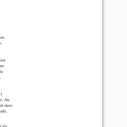
zer
h
sst
nes
ls
m
rt
. Als
als dem
lls,
r im