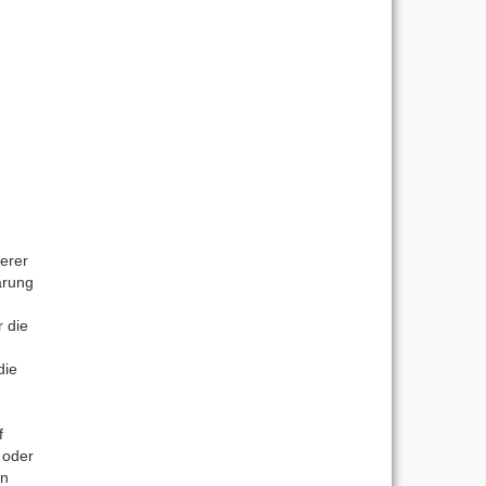
.
erer
ärung
r die
die
f
 oder
en