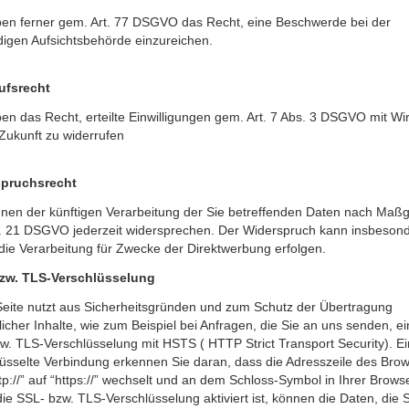
ben ferner gem. Art. 77 DSGVO das Recht, eine Beschwerde bei der
digen Aufsichtsbehörde einzureichen.
ufsrecht
en das Recht, erteilte Einwilligungen gem. Art. 7 Abs. 3 DSGVO mit Wi
 Zukunft zu widerrufen
pruchsrecht
nnen der künftigen Verarbeitung der Sie betreffenden Daten nach Maß
t. 21 DSGVO jederzeit widersprechen. Der Widerspruch kann insbeson
die Verarbeitung für Zwecke der Direktwerbung erfolgen.
zw. TLS-Verschlüsselung
Seite nutzt aus Sicherheitsgründen und zum Schutz der Übertragung
licher Inhalte, wie zum Beispiel bei Anfragen, die Sie an uns senden, e
w. TLS-Verschlüsselung mit HSTS ( HTTP Strict Transport Security). E
lüsselte Verbindung erkennen Sie daran, dass die Adresszeile des Bro
tp://” auf “https://” wechselt und an dem Schloss-Symbol in Ihrer Browse
e SSL- bzw. TLS-Verschlüsselung aktiviert ist, können die Daten, die 