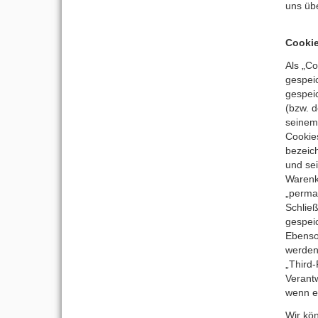
uns übe
Cookie
Als „Co
gespei
gespei
(bzw. 
seinem
Cookie
bezeic
und sei
Warenk
„perma
Schließ
gespei
Ebenso
werden
„Third
Verantw
wenn es
Wir kö