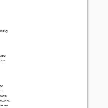
rkung
gabe
dere
ine
ine
wsers
rzeile.
Sie an