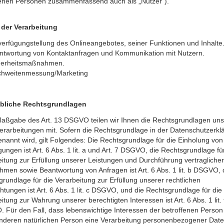
fenen Personen zusammenfassend auch als „Nutzer“).
der Verarbeitung
verfügungstellung des Onlineangebotes, seiner Funktionen und Inhalte
ntwortung von Kontaktanfragen und Kommunikation mit Nutzern.
herheitsmaßnahmen.
chweitenmessung/Marketing
bliche Rechtsgrundlagen
aßgabe des Art. 13 DSGVO teilen wir Ihnen die Rechtsgrundlagen uns
erarbeitungen mit. Sofern die Rechtsgrundlage in der Datenschutzerkl
enannt wird, gilt Folgendes: Die Rechtsgrundlage für die Einholung von
igungen ist Art. 6 Abs. 1 lit. a und Art. 7 DSGVO, die Rechtsgrundlage fü
itung zur Erfüllung unserer Leistungen und Durchführung vertraglicher
men sowie Beantwortung von Anfragen ist Art. 6 Abs. 1 lit. b DSGVO, 
rundlage für die Verarbeitung zur Erfüllung unserer rechtlichen
chtungen ist Art. 6 Abs. 1 lit. c DSGVO, und die Rechtsgrundlage für die
itung zur Wahrung unserer berechtigten Interessen ist Art. 6 Abs. 1 lit. 
 Für den Fall, dass lebenswichtige Interessen der betroffenen Person
anderen natürlichen Person eine Verarbeitung personenbezogener Dat