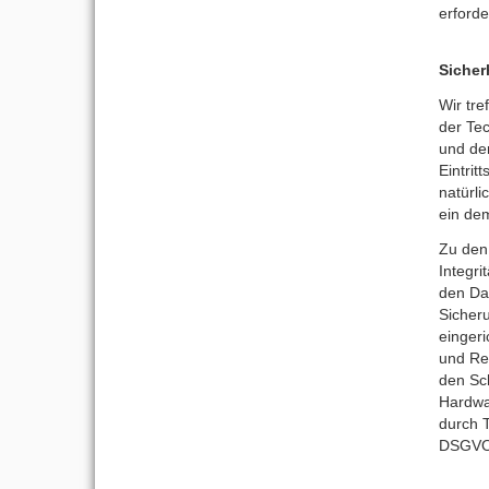
erforde
Siche
Wir tr
der Te
und de
Eintrit
natürl
ein de
Zu den
Integri
den Dat
Sicher
einger
und Re
den Sc
Hardwa
durch T
DSGVO