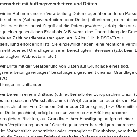
enarbeit mit Auftragsverarbeitern und Dritten
 wir im Rahmen unserer Verarbeitung Daten gegenüber anderen Pers
ernehmen (Auftragsverarbeitern oder Dritten) offenbaren, sie an dies
teln oder ihnen sonst Zugriff auf die Daten gewähren, erfolgt dies nur 
ge einer gesetzlichen Erlaubnis (z.B. wenn eine Übermittlung der Dat
 wie an Zahlungsdienstleister, gem. Art. 6 Abs. 1 lit. b DSGVO zur
serfüllung erforderlich ist), Sie eingewilligt haben, eine rechtliche Verpf
rsieht oder auf Grundlage unserer berechtigten Interessen (z.B. beim 
uftragten, Webhostern, etc.).
wir Dritte mit der Verarbeitung von Daten auf Grundlage eines sog.
gsverarbeitungsvertrages“ beauftragen, geschieht dies auf Grundlage d
GVO.
tlungen in Drittländer
wir Daten in einem Drittland (d.h. außerhalb der Europäischen Union (
es Europäischen Wirtschaftsraums (EWR)) verarbeiten oder dies im R
anspruchnahme von Diensten Dritter oder Offenlegung, bzw. Übermittlu
n Dritte geschieht, erfolgt dies nur, wenn es zur Erfüllung unserer
rtraglichen Pflichten, auf Grundlage Ihrer Einwilligung, aufgrund einer
chen Verpflichtung oder auf Grundlage unserer berechtigten Interessen
ht. Vorbehaltlich gesetzlicher oder vertraglicher Erlaubnisse, verarbeit
wir die Daten in einem Drittland nur beim Vorliegen der besonderen