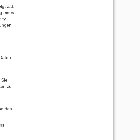
lgt z.B.
ng eines
acy
tungen
 Daten
 Sie
ten zu
be des
uns
n