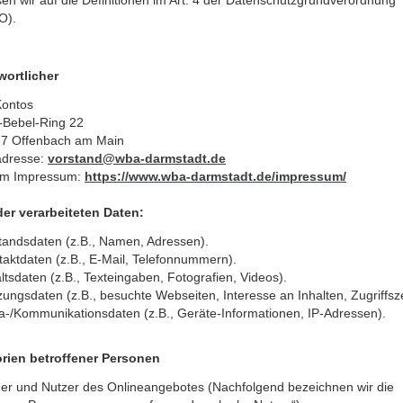
O).
wortlicher
ontos
-Bebel-Ring 22
7 Offenbach am Main
adresse:
vorstand
@
wba-darmstadt.de
um Impressum:
https://www.wba-darmstadt.de/impressum/
der verarbeiteten Daten:
tandsdaten (z.B., Namen, Adressen).
taktdaten (z.B., E-Mail, Telefonnummern).
ltsdaten (z.B., Texteingaben, Fotografien, Videos).
ungsdaten (z.B., besuchte Webseiten, Interesse an Inhalten, Zugriffsze
a-/Kommunikationsdaten (z.B., Geräte-Informationen, IP-Adressen).
rien betroffener Personen
er und Nutzer des Onlineangebotes (Nachfolgend bezeichnen wir die