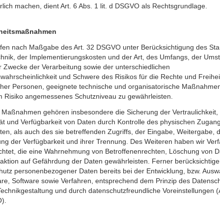
rlich machen, dient Art. 6 Abs. 1 lit. d DSGVO als Rechtsgrundlage.
rheitsmaßnahmen
effen nach Maßgabe des Art. 32 DSGVO unter Berücksichtigung des St
chnik, der Implementierungskosten und der Art, des Umfangs, der Ums
r Zwecke der Verarbeitung sowie der unterschiedlichen
tswahrscheinlichkeit und Schwere des Risikos für die Rechte und Freihe
icher Personen, geeignete technische und organisatorische Maßnahme
m Risiko angemessenes Schutzniveau zu gewährleisten.
 Maßnahmen gehören insbesondere die Sicherung der Vertraulichkeit,
tät und Verfügbarkeit von Daten durch Kontrolle des physischen Zugan
en, als auch des sie betreffenden Zugriffs, der Eingabe, Weitergabe, 
ung der Verfügbarkeit und ihrer Trennung. Des Weiteren haben wir Ver
ichtet, die eine Wahrnehmung von Betroffenenrechten, Löschung von D
aktion auf Gefährdung der Daten gewährleisten. Ferner berücksichtige
hutz personenbezogener Daten bereits bei der Entwicklung, bzw. Ausw
re, Software sowie Verfahren, entsprechend dem Prinzip des Datensc
echnikgestaltung und durch datenschutzfreundliche Voreinstellungen (A
).