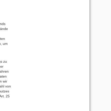
ands
tände
iten
n, um
gs zu
der
fahren
aten
n wir
ahl von
hutzes
rt. 25