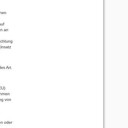
onen
e
auf
en an
lichtung
Einsatz
es Art.
EU)
ahmen
ng von
en oder