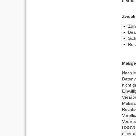
betrof
Zweck 
Zur
Bea
Sic
Rei
Maßge
Nach M
Datenv
nicht g
Einwill
Verarbe
Maßnah
Rechtsg
Verpfli
Verarbe
DSGVO.
einer 