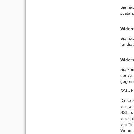
Sie ha
zustän
Widerr
Sie hab
für die
Widers
Sie kö
des Ar
gegen 
SSL- b
Diese 
vertrau
SSL-bz
versch
von “ht
Wenn di