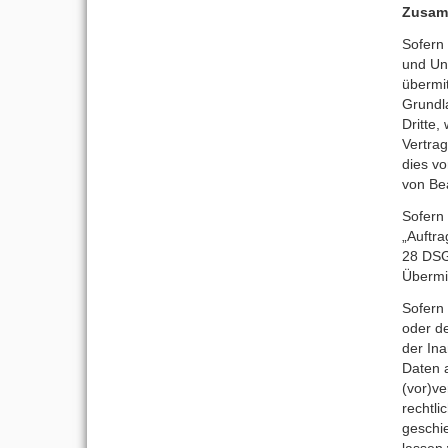
Zusamm
Sofern
und Unt
übermit
Grundla
Dritte,
Vertrag
dies vo
von Bea
Sofern 
„Auftra
28 DS
Übermit
Sofern 
oder d
der In
Daten a
(vor)ve
rechtli
geschie
lassen 