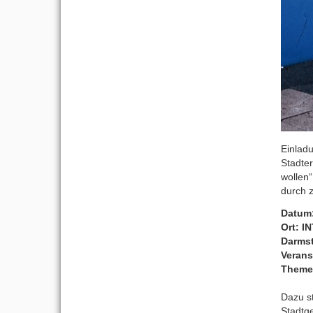
Einladu
Stadter
wollen
durch z
Datum:
Ort: I
Darms
Verans
Theme
Dazu st
Stadtge