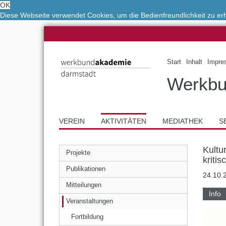
OK
Diese Webseite verwendet Cookies, um die Bedienfreundlichkeit zu e
Start
Inhalt
Impre
Werkbu
VEREIN
AKTIVITÄTEN
MEDIATHEK
S
Kultu
Projekte
kriti
Publikationen
24.10.
Mitteilungen
Info
Veranstaltungen
Fortbildung