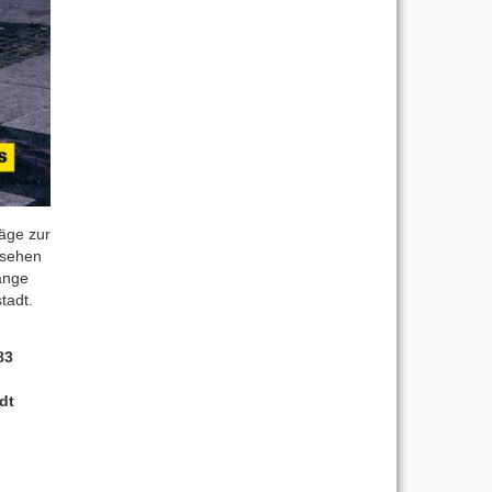
läge zur
t sehen
änge
tadt.
83
dt