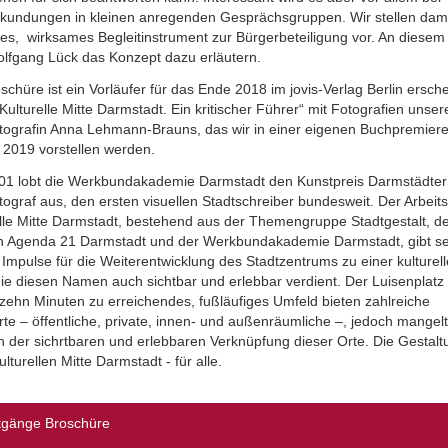
rkundungen in kleinen anregenden Gesprächsgruppen. Wir stellen dami
hes, wirksames Begleitinstrument zur Bürgerbeteiligung vor. An diese
olfgang Lück das Konzept dazu erläutern.
schüre ist ein Vorläufer für das Ende 2018 im jovis-Verlag Berlin ersc
Kulturelle Mitte Darmstadt. Ein kritischer Führer“ mit Fotografien unser
otografin Anna Lehmann-Brauns, das wir in einer eigenen Buchpremier
 2019 vorstellen werden.
001 lobt die Werkbundakademie Darmstadt den Kunstpreis Darmstädter
tograf aus, den ersten visuellen Stadtschreiber bundesweit. Der Arbeits
elle Mitte Darmstadt, bestehend aus der Themengruppe Stadtgestalt, d
n Agenda 21 Darmstadt und der Werkbundakademie Darmstadt, gibt se
Impulse für die Weiterentwicklung des Stadtzentrums zu einer kulturel
die diesen Namen auch sichtbar und erlebbar verdient. Der Luisenplatz
 zehn Minuten zu erreichendes, fußläufiges Umfeld bieten zahlreiche
rte – öffentliche, private, innen- und außenräumliche –, jedoch mangelt
n der sichrtbaren und erlebbaren Verknüpfung dieser Orte. Die Gestalt
ulturellen Mitte Darmstadt - für alle.
tgänge Broschüre