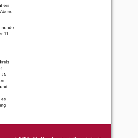
t ein
m Abend
heinende
er 11.
e
kreis
er
it 5
len
 und
 es
ung