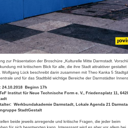
ng zur Präsentation der Broschüre „Kulturelle Mitte Darmstadt. Vorsch
kundung mit kritischem Blick für alle, die ihre Stadt attraktiver gestalte
“. Wolfgang Lück beschreibt darin zusammen mit Theo Kanka 5 Stadtg
entrale und für das Stadtbild wichtige Bereiche der Darmstädter Innens
 24.10.2018 Beginn 17h
NTeF Institut für Neue Technische Form e. V., Friedensplatz 11, 642
tadt
talter: Werkbundakademie Darmstadt, Lokale Agenda 21 Darmsta
ngruppe StadtGestalt
ellen beide jeweils anregende und kritische Fragen, die jeder beim
hen für sich beantworten kann. Interessant wird es aber vor allem bei