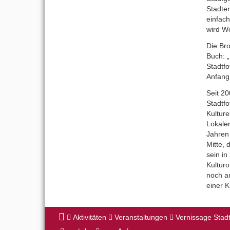
Stadte
einfac
wird W
Die Bro
Buch: „
Stadtf
Anfang
Seit 2
Stadtfo
Kultur
Lokale
Jahren 
Mitte, 
sein in
Kulturo
noch a
einer K
Aktivitäten
Veranstaltungen
Vernissage Stad