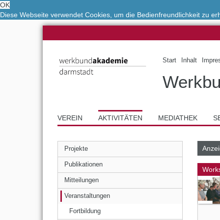
OK
Diese Webseite verwendet Cookies, um die Bedienfreundlichkeit zu e
Start
Inhalt
Impre
Werkbu
VEREIN
AKTIVITÄTEN
MEDIATHEK
S
Anzei
Projekte
Publikationen
Work
Mitteilungen
Veranstaltungen
Fortbildung