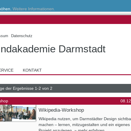
rhöhen.
Weitere Informationen.
ssum
Datenschutz
ndakademie Darmstadt
ERVICE
KONTAKT
ge der Ergebnisse 1-2 von 2
shop
08.12
Wikipedia-Workshop
Wikipedia nutzen, um Darmstädter Design sichtba
machen – lernen, mitzugestalten und ein eigenes
Projekt anzulegen.
» mehr erfahren