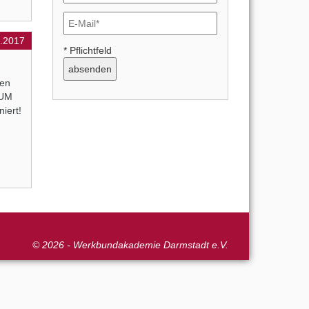
9.2017
* Pflichtfeld
ten
AUM
iert!
© 2026 - Werkbundakademie Darmstadt e.V.