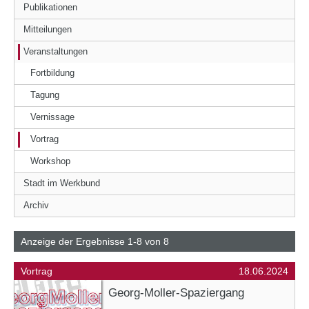
Publikationen
Mitteilungen
Veranstaltungen
Fortbildung
Tagung
Vernissage
Vortrag
Workshop
Stadt im Werkbund
Archiv
Anzeige der Ergebnisse 1-8 von 8
Vortrag
18.06.2024
Georg-Moller-Spaziergang