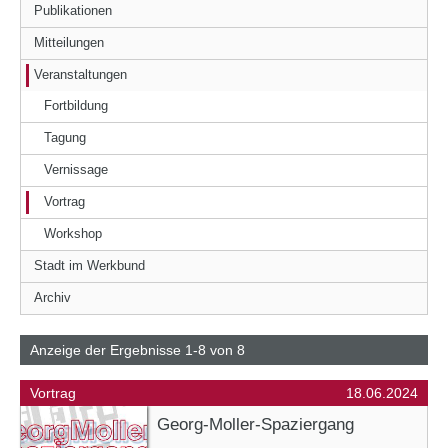
Publikationen
Mitteilungen
Veranstaltungen
Fortbildung
Tagung
Vernissage
Vortrag
Workshop
Stadt im Werkbund
Archiv
Anzeige der Ergebnisse 1-8 von 8
Vortrag
18.06.2024
Georg-Moller-Spaziergang