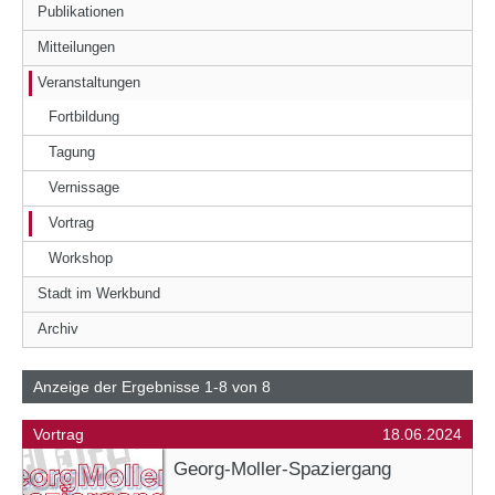
Publikationen
Mitteilungen
Veranstaltungen
Fortbildung
Tagung
Vernissage
Vortrag
Workshop
Stadt im Werkbund
Archiv
Anzeige der Ergebnisse 1-8 von 8
Vortrag
18.06.2024
Georg-Moller-Spaziergang