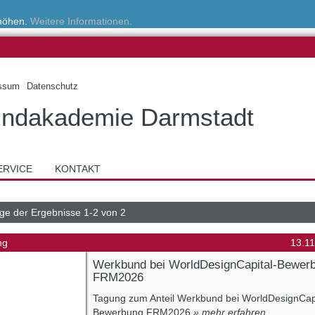
rhöhen.
Weitere Informationen.
ssum
Datenschutz
ndakademie Darmstadt
ERVICE
KONTAKT
ge der Ergebnisse 1-2 von 2
ng
13.1
Werkbund bei WorldDesignCapital-Bewer
FRM2026
Tagung zum Anteil Werkbund bei WorldDesignCapi
Bewerbung FRM2026
» mehr erfahren