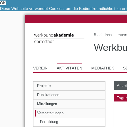
OK
Diese Webseite verwendet Cookies, um die Bedienfreundlichkeit zu e
Start
Inhalt
Impre
Werkbu
VEREIN
AKTIVITÄTEN
MEDIATHEK
S
Anzei
Projekte
Publikationen
Tagu
Mitteilungen
Veranstaltungen
Fortbildung