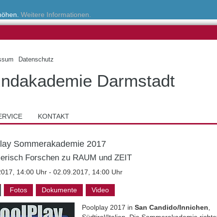
rhöhen.
Weitere Informationen.
ssum
Datenschutz
ndakademie Darmstadt
ERVICE
KONTAKT
play Sommerakademie 2017
lerisch Forschen zu RAUM und ZEIT
2017, 14:00 Uhr - 02.09.2017, 14:00 Uhr
Fotos
Dokumente
Video
Poolplay 2017 in
San Candido/Innichen
,
Südtirol/Italien. Die Sommerakademie richte