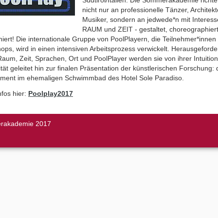
nicht nur an professionelle Tänzer, Architek
Musiker, sondern an jedwede*n mit Interess
RAUM und ZEIT - gestaltet, choreographier
ert! Die internationale Gruppe von PoolPlayern, die Teilnehmer*innen
ps, wird in einen intensiven Arbeitsprozess verwickelt. Herausgeforde
aum, Zeit, Sprachen, Ort und PoolPlayer werden sie von ihrer Intuitio
ität geleitet hin zur finalen Präsentation der künstlerischen Forschung:
llment im ehemaligen Schwimmbad des Hotel Sole Paradiso.
fos hier:
Poolplay2017
rakademie 2017
ous