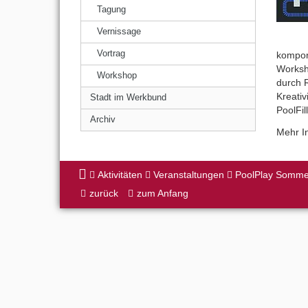
Tagung
Vernissage
Vortrag
komponi
Worksho
Workshop
durch R
Kreativ
Stadt im Werkbund
PoolFi
Archiv
Mehr In
Aktivitäten
Veranstaltungen
PoolPlay Somme
zurück
zum Anfang
Previ