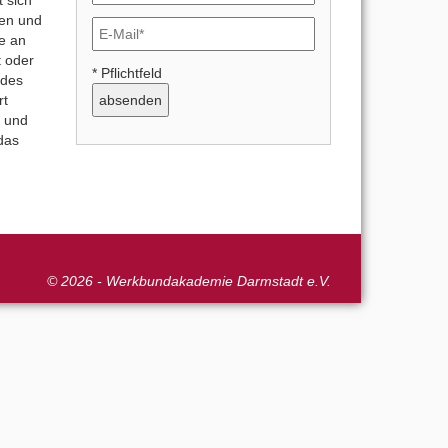
ten und
e an
t oder
* Pflichtfeld
 des
rt
n und
 das
© 2026 - Werkbundakademie Darmstadt e.V.
Next