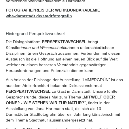
Vorsitzende Werkbundakademie Darmstadt
FOTOGRAFIEPREIS DER WERKBUNDAKADEMIE
wba-darmstadt.de/stadtfotografin
Hintergrund Perspektivwechsel
Die Dialogplattform
PERSPEKTIVWECHSEL
bringt
Künstler
innen und Wissenschaftler
innen unterschiedlichster
Disziplinen für ein Gespräch zusammen. Verbunden mit diesem
Austausch ist die Hoffnung auf einen neuen Blick auf die Welt,
welcher zu einem besseren Verständnis gegenwärtiger
Herausforderungen und Potenziale dienen kann.
Aus Anlass der Finissage der Ausstellung “IMMERGRÜN” ist das
aus dem Atelierfrankfurt bekannte Diskussionsformat
PERSPEKTIVWECHSEL
zu Gast in Darmstadt. Unsere fünfte
Gesprächsrunde, dieses Mal zum Thema „
MITWELT ODER
OHNE? - WIE STEHEN WIR ZUR NATUR?
“, findet in der
Ausstellung von Jana Hartmann statt, die sich als 13.
Darmstädter Stadtfotografin über ein Jahr lang künstlerisch mit
dem Thema Stadtnatur auseinandergesetzt hat.