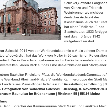
Schinkel,Gotthard Langhans
von Klenze und Friedrich
Weinbrenner als wichtiger
deutscher Architekt des
Klassizismus. Auch die Stad
hat einen "Mollerbau", das
Staatstheater, 1833 fertigges
und durch Brände 1942
weitgehend zerstört.
ar Salesski, 2014 von der Werkbundakademie e.V. als zehnter Darmst
tograf gewürdigt, hat das Werk von Moller in 50 sachlichen Fotografien
tiert. Der in Kasachstan geborene und in Berlin beheimatete Fotograf
nverstellten, klaren Blick auf das Erbe des Architekten und Stadtplaner
ntrum Baukultur Rheinland-Pfalz, die WerkbundakademieDarmstadt e.V
he Werkbund Rheinland-Pfalz e.V. unddie Kammergruppe der Stadt M
s Landkreises Mainz-Bingen laden ein zur
Ausstellungseröffnung | 
 - Fotografien von Waldemar Salesski | Dienstag, 8. November 201
entrum Baukultur im Brückenturm | Rheinstr. 55 | 55116 Mainz
ßung
 Dang, Sprecher der Kammergruppe Stadt Mainz und Landkreis Main