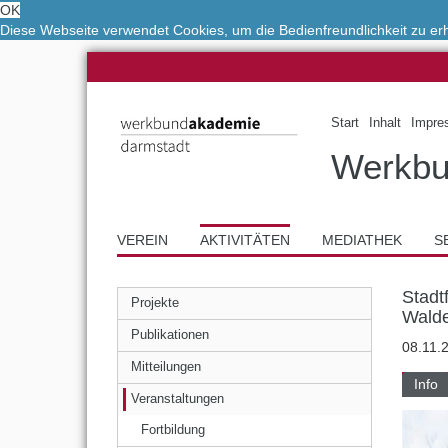
OK
Diese Webseite verwendet Cookies, um die Bedienfreundlichkeit zu e
Start
Inhalt
Impre
Werkbu
VEREIN
AKTIVITÄTEN
MEDIATHEK
S
Stadt
Projekte
Walde
Publikationen
08.11.
Mitteilungen
Info
Veranstaltungen
Fortbildung