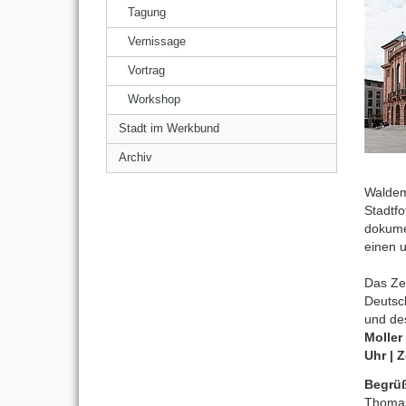
Tagung
Vernissage
Vortrag
Workshop
Stadt im Werkbund
Archiv
Waldem
Stadtfo
dokumen
einen u
Das Ze
Deutsc
und de
Moller
Uhr
|
Z
Begrü
Thomas