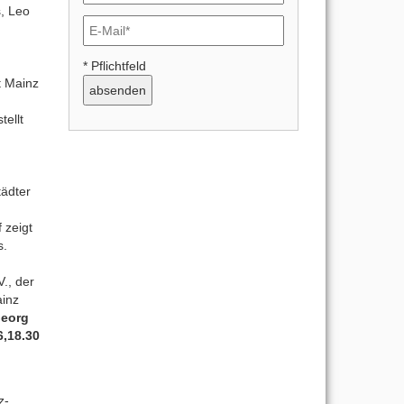
, Leo
* Pflichtfeld
t Mainz
tellt
ädter
 zeigt
s.
., der
ainz
Georg
6,18.30
z-