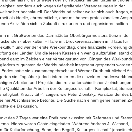
losigkeit, sondern auch wegen tief greifender Veränderungen in der
welt selber hochaktuell. Der Werkbund selber wollte sich auch fragen, 
rbeit als ideelle, ehrenamtliche, aber mit hohem professionellem Ansp
enen Aktivitäten sich in Zukunft strukturieren und organisieren sollten.
ann mit Grußworten des Darmstädter Oberbürgermeisters Benz in der
ruckenden - aber kalten – Halle mit Druckereimaschinen im „Haus für
iekultur“ und war der erste Werkbundtag, ohne finanzielle Förderung d
tiftung der Länder. Um die leeren Kassen ein wenig aufzufüllen, stand 
Abend ganz im Zeichen einer Versteigerung von „Dingen des Werkbunde
tgliedern zugunsten der Werkbundarbeit insgesamt gespendet worden 
 Endes hatte sie zusammengebracht und Werner Durth mit Michael And
igerten sie. Tagsüber jedoch informierten die einzelnen Landeswerkbün
chtigen Arbeiten und Projekte, die trotz unterschiedlicher Zielrichtungen 
iche Qualitäten der Arbeit in der Kulturgesellschaft – Komplexität, Sensibil
haftigkeit, Kreativität -“, zeigen, wie Peter Zlonitzky, Vorsitzender de
n seiner Abschlussrede betonte. Die Suche nach einem gemeinsamen Zi
chte die Diskussion.
punkt des 2.Tages war eine Podiumsdiskussion mit Referaten und State
ema. Hierzu waren Gäste eingeladen. Während Andreas J. Wiesand,
 für Kulturforschung, Bonn, den Begriff „Kulturgesellschaft“ jenseits e