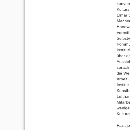
konvent
Kulturs
Elmar 
Machen 
Handwe
Vermit
Selbstv
Kommun
Institu
über d
Ausstel
sprach 
die We
Arbeit
Institu
Kunsthi
Luftha
Mitarbe
weniger
Kulturg
Fazit j