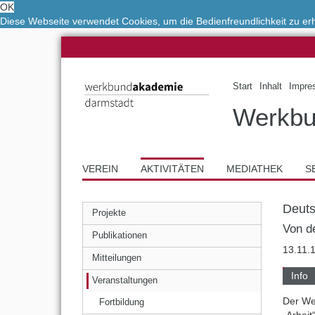
OK
Diese Webseite verwendet Cookies, um die Bedienfreundlichkeit zu e
Start
Inhalt
Impre
Werkbu
VEREIN
AKTIVITÄTEN
MEDIATHEK
S
Deuts
Projekte
Von de
Publikationen
13.11.
Mitteilungen
Info
Veranstaltungen
Der Wer
Fortbildung
„Arbei