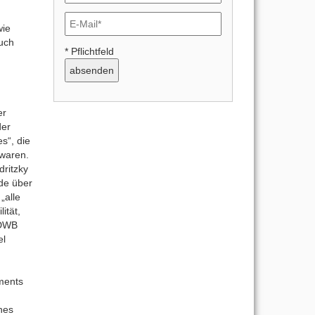
wie
ruch
* Pflichtfeld
er
der
s“, die
waren.
ritzky
de über
„alle
ität,
s DWB
el
ments
ines