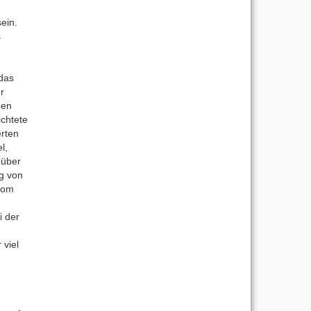
ein.
s
das
r
hen
ichtete
rten
l,
 über
g von
vom
i der
 viel