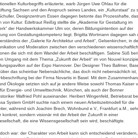
ionellen Kulturbegriffs erläuterte, warb Jürgen Uwe Ohlau für die
tiftung Sachsen und den Anspruch seines Landes, ein „Kulturstaat“ zu s
Schuller, Designzentrum Essen dagegen betonte das Prozesshafte, da
von Kultur. Edeltraut Reißig stellte die „Akademie für Gestaltung im
rk“ der Handwerkskammer Ulm vor, deren Bildungsintention auf der
tlung von Gestaltungskompetenz liegt. Brigitta Wortmann dagegen sah 
erständnis der „Galerie für Architektur und Arbeit“, Gelsenkirchen, in de
ikation und Moderation zwischen den verschiedenen wissenschaftlic
tionen die sich mit dem Wandel der Arbeit beschäftigen. Sabine Süß ber
en Umgang mit dem Thema „Zukunft der Arbeit“ im von Nouvel konzipie
lungspavillon auf der Expo Hannover. Der Designer Theo Ballmer, Base
über das scheinbar Nebensächliche, das doch nicht nebensächlich ist,
rkbeschriftung bei der Firma Novartis in Basel. Mit dem Zusammenhan
 und Ökologie setzten sich auf je andere Weise sowohl Thomas Kaiser 
t für Energie- und Umwelttechnik, München, als auch der Bonner
storiker Walfried Pohl auseinander. Heribert Wingenfeld, Betriebsrat be
nsa System GmbH suchte nach einem neuen Arbeitszeitmodell für die
iter, während sich Joachim Brech, Wohnbund e.V., Frankfurt a.M., sehr
 konkret, sondern visionär mit der Arbeit der Zukunft in einer
esellschaft, die eine Wissensgesellschaft sein wird, beschäftigte.
edoch war: der Charakter von Arbeit kann sich entscheidend verändern,