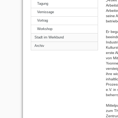
Tagung
Arbeits
Arbeits
Vernissage
seine A
Vortrag
betrieb
Workshop
Er beg
beeind
Stadt im Werkbund
Industr
Archiv
Kulturs
erste 
von Mi
Yvonne
verste
ihre wi
inhaltl
Prozess
e.V. i
beherrs
Mittel
zum Th
Zentrum