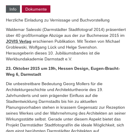
Info
Dokumente
Herzliche Einladung zu Vernissage und Buchvorstellung
Waldemar Salesski (Darmstädter Stadtfotograf 2014) präsentiert
über 40 großformatige Abzüge aus der zur Buchmesse 2015 im
JOVIS Verlag
erschienen Publikation. Mit Texten von Michael
Groblewski, Wolfgang Lück und Helge Svenshon.
Herausgeberin dieses 10. Jubiläumsbandes ist die
Werkbundakademie Darmstadt e.V.
23. Oktober 2015 um 19h, Hessen Design, Eugen-Bracht-
Weg 6, Darmstadt
Die unbestreitbare Bedeutung Georg Mollers für die
Architekturgeschichte und Architekturtheorie des 19.
Jahrhunderts und sein prägender Einfluss auf die
Stadtentwicklung Darmstadts bis hin zu aktuellen
Planungsvorhaben stehen in krassem Gegensatz zur Rezeption
seines Werkes und der Wahrnehmung des Architekten an seiner
Wirkungsstätte selbst. Gerade unter diesem Aspekt bietet das
Projekt Darmstädter Stadtfotograf/in die ideale Möglichkeit, sich
dem einst berühmten Darmstädter Architekten auf