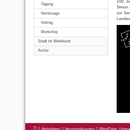
100. J
Tagung
Simon 
zur Sa
Vernissage
Lande
Vortrag
Workshop
Stadt im Werkbund
Archiv
Aktivitäten
Veranstaltungen
BlindDate: Unend