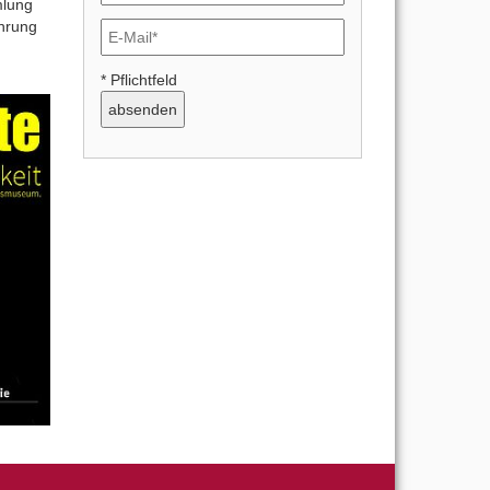
mlung
hrung
* Pflichtfeld