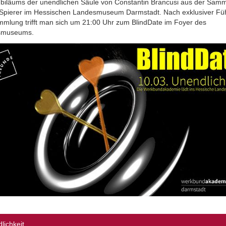
ubiläums der unendlichen Säule von Constantin Brancusi aus der Sam
Spierer im Hessischen Landesmuseum Darmstadt. Nach exklusiver Fü
mmlung trifft man sich um 21:00 Uhr zum BlindDate im Foyer des
smuseums.
lichkeit