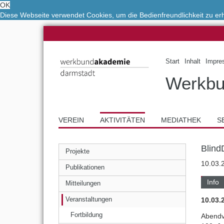
OK
Diese Webseite verwendet Cookies, um die Bedienfreundlichkeit zu e
Start
Inhalt
Impre
Werkbu
VEREIN
AKTIVITÄTEN
MEDIATHEK
S
Blind
Projekte
10.03.
Publikationen
Info
Mitteilungen
10.03
Veranstaltungen
Fortbildung
Abendv