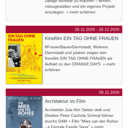
Design sichtbar zu machen – lernen,
mitzugestalten und ein eigenes Projekt
anzulegen.
» mehr erfahren
25.11.2025 - 25.12.2025
Kinofilm EIN TAG OHNE FRAUEN
#FrauenBauenDarmstadt, filmkreis
Darmstadt und julakim zeigen den
Kinofilm EIN TAG OHNE FRAUEN als
Auftakt zu den ORANGE DAYS.
» mehr
erfahren
06.11.2025
Architektur im Film
Architektin Jula-Kim Sieber dwb und
Direktor Peter Cachola Schmal führen
durchs DAM + Film "Mies van der Rohes
- a Female Family Saga"
» mehr