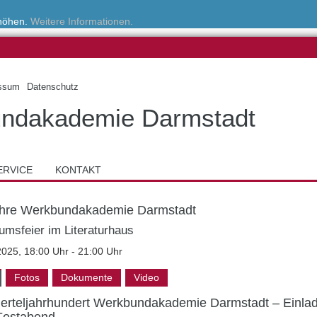
rhöhen.
Weitere Informationen.
ssum
Datenschutz
ndakademie Darmstadt
ERVICE
KONTAKT
ahre Werkbundakademie Darmstadt
umsfeier im Literaturhaus
2025, 18:00 Uhr - 21:00 Uhr
Fotos
Dokumente
Video
ierteljahrhundert Werkbundakademie Darmstadt – Einla
Festabend