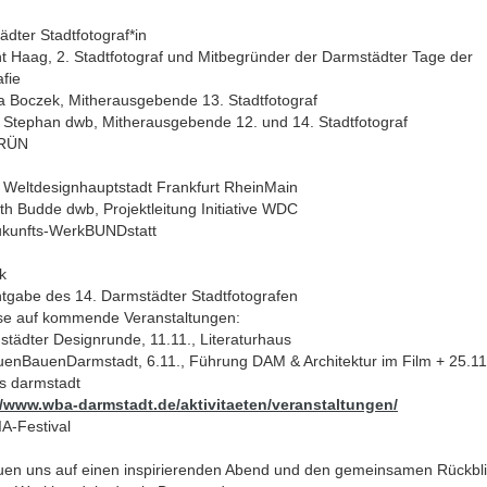
dter Stadtfotograf*in
ht Haag, 2. Stadtfotograf und Mitbegründer der Darmstädter Tage der
fie
a Boczek, Mitherausgebende 13. Stadtfotograf
 Stephan dwb, Mitherausgebende 12. und 14. Stadtfotograf
GRÜN
Weltdesignhauptstadt Frankfurt RheinMain
th Budde dwb, Projektleitung Initiative WDC
ukunfts-WerkBUNDstatt
k
tgabe des 14. Darmstädter Stadtfotografen
se auf kommende Veranstaltungen:
tädter Designrunde, 11.11., Literaturhaus
uenBauenDarmstadt, 6.11., Führung DAM & Architektur im Film + 25.11
is darmstadt
//www.wba-darmstadt.de/aktivitaeten/veranstaltungen/
A-Festival
euen uns auf einen inspirierenden Abend und den gemeinsamen Rückbli