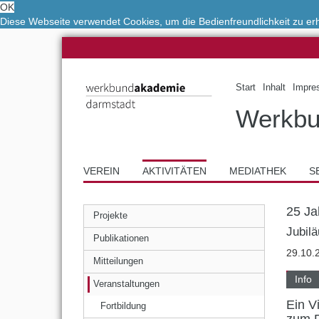
OK
Diese Webseite verwendet Cookies, um die Bedienfreundlichkeit zu e
Start
Inhalt
Impre
Werkbu
VEREIN
AKTIVITÄTEN
MEDIATHEK
S
25 J
Projekte
Jubilä
Publikationen
29.10.
Mitteilungen
Info
Veranstaltungen
Ein V
Fortbildung
zum 