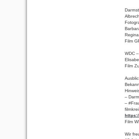
Darmstä
Albrec
Fotogra
Barbar
Regina
Film 
WDC – 
Elisabe
Film Z
Ausblic
Bekann
Hinwei
– Darms
– #Fra
filmkre
https:
Film WI
Wir fr