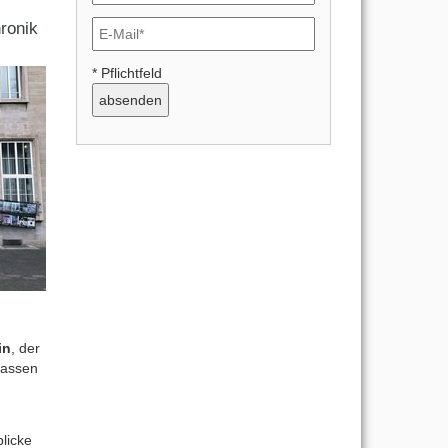
ronik
* Pflichtfeld
in
, der
lassen
licke