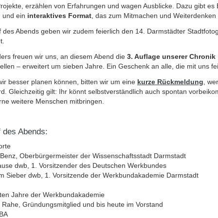
Projekte, erzählen von Erfahrungen und wagen Ausblicke. Dazu gibt es
n und ein
interaktives Format
, das zum Mitmachen und Weiterdenken e
 des Abends geben wir zudem feierlich den 14. Darmstädter Stadtfotog
t.
ers freuen wir uns, an diesem Abend die
3. Auflage unserer Chronik
ellen – erweitert um sieben Jahre. Ein Geschenk an alle, die mit uns fe
ir besser planen können, bitten wir um eine
kurze Rückmeldung
, we
rd. Gleichzeitig gilt: Ihr könnt selbstverständlich auch spontan vorbei
rne weitere Menschen mitbringen.
f des Abends:
rte
Benz, Oberbürgermeister der Wissenschaftsstadt Darmstadt
ause dwb, 1. Vorsitzender des Deutschen Werkbundes
im Sieber dwb, 1. Vorsitzende der Werkbundakademie Darmstadt
sten Jahre der Werkbundakademie
 Rahe, Gründungsmitglied und bis heute im Vorstand
WBA