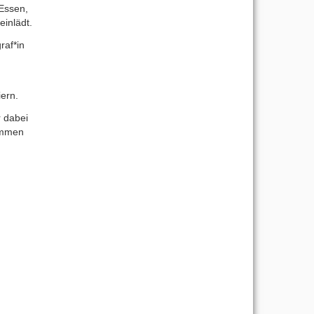
 Essen,
inlädt.
raf*in
iern.
r dabei
kommen