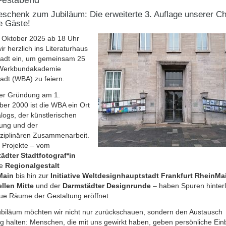
eschenk zum Jubiläum: Die erweiterte 3. Auflage unserer Ch
le Gäste!
 Oktober 2025 ab 18 Uhr
ir herzlich ins Literaturhaus
adt ein, um gemeinsam 25
Werkbundakademie
adt (WBA) zu feiern.
hrer Gründung am 1.
er 2000 ist die WBA ein Ort
logs, der künstlerischen
ung und der
sziplinären Zusammenarbeit.
 Projekte – vom
ädter Stadtfotograf*in
ie
Regionalgestalt
Main
bis hin zur
Initiative Weltdesignhauptstadt Frankfurt RheinMa
ellen Mitte
und der
Darmstädter Designrunde
– haben Spuren hinter
ue Räume der Gestaltung eröffnet.
biläum möchten wir nicht nur zurückschauen, sondern den Austausch
g halten: Menschen, die mit uns gewirkt haben, geben persönliche Einb