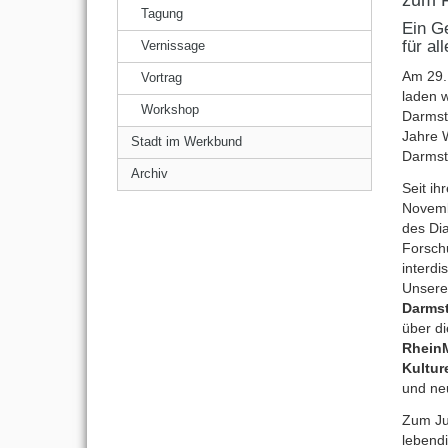
Tagung
Ein G
für al
Vernissage
Am 29.
Vortrag
laden w
Workshop
Darmst
Jahre 
Stadt im Werkbund
Darmst
Archiv
Seit i
Novemb
des Dia
Forsch
interdi
Unsere
Darmst
über d
Rhein
Kultur
und ne
Zum Ju
lebendi