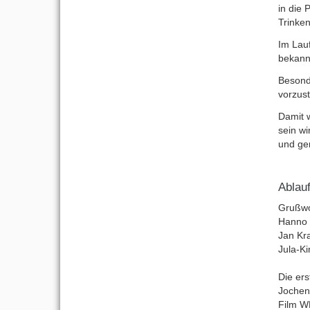
in die 
Trinke
Im Lauf
bekann
Besond
vorzust
Damit w
sein wi
und ge
Ablau
Grußwo
Hanno 
Jan Kr
Jula-K
Die er
Jochen
Film 