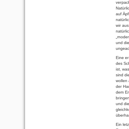
verpack
Natürli
auf Äpf
natürli
wir aus
natürli
„modern
und die
ungeach
Eine er
des Sc
ist, wa
sind d
wollen 
der Hau
dem Erf
bringe
und di
gleich
überha
Ein let