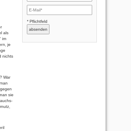
* Pflichtfeld
er
l als
“ im
rn, je
nge
d nichts
t? War
 man
dagegen
 man sie
rauchs-
hmutz,
ril