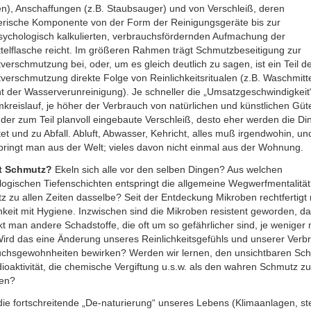
en), Anschaffungen (z.B. Staubsauger) und von Verschleiß, deren
erische Komponente von der Form der Reinigungsgeräte bis zur
psychologisch kalkulierten, verbrauchsfördernden Aufmachung der
ttelflasche reicht. Im größeren Rahmen trägt Schmutzbeseitigung zur
erschmutzung bei, oder, um es gleich deutlich zu sagen, ist ein Teil d
erschmutzung direkte Folge von Reinlichkeitsritualen (z.B. Waschmitte
t der Wasserverunreinigung). Je schneller die „Umsatzgeschwindigkeit
reislauf, je höher der Verbrauch von natürlichen und künstlichen Güte
der zum Teil planvoll eingebaute Verschleiß, desto eher werden die Di
et und zu Abfall. Abluft, Abwasser, Kehricht, alles muß irgendwohin, un
bringt man aus der Welt; vieles davon nicht einmal aus der Wohnung.
st Schmutz?
Ekeln sich alle vor den selben Dingen? Aus welchen
logischen Tiefenschichten entspringt die allgemeine Wegwerfmentalitä
z zu allen Zeiten dasselbe? Seit der Entdeckung Mikroben rechtfertigt
hkeit mit Hygiene. Inzwischen sind die Mikroben resistent geworden, 
t man andere Schadstoffe, die oft um so gefährlicher sind, je weniger
Wird das eine Änderung unseres Reinlichkeitsgefühls und unserer Verb
chsgewohnheiten bewirken? Werden wir lernen, den unsichtbaren Sc
ioaktivität, die chemische Vergiftung u.s.w. als den wahren Schmutz zu
fen?
ie fortschreitende „De-naturierung“ unseres Lebens (Klimaanlagen, ste