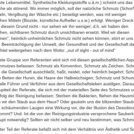
te Lebensmittel, Synthetische Kleidungsstoffe u.ä.m.) scheint uns das
che als störend. Wo immer möglich, soll der natürliche Schmutz (Schorf
eln, Vergilbung der Wäsche etc.) beseitigt werden, was mit weniger
chen Mitteln (Biozide, künstliche Aufheller u.s.w.) erfolgt. Weniger Drec
 diesem Grund nicht - nur sehen wir ihn weniger; d.h. wir haben den
chen, sichtbaren Schmutz durch unsichtbaren ersetzt. Weil wir diesen
en“, heimlich-unheimlichen Schmutz nicht sehen können, stört er uns 
 Beeinträchtigung der Umwelt, der Gesundheit und der Gesellschaft da
tet weitergehen nach dem Motto: „out of sight - out of mind“
ste Gruppe von Referenten wird sich mit diesen gesellschaftllichen As
hmutzes befassen: Schmutz als Konvention, Schmutz als Zeichen. Sch
s die Gesellschaft ausschließt, haßt, neidet, oder heimlich begehrt: Sc
ie Betten der Huren, die Haare der Halbwüchsigen; Schmutz und Schun
alle Führer und Verführer aus dem Gesellschaftsleben austilgen. Darauf
ptteil der Referate, die sich mit der materiellen Seite des Schmutzes u
olg der Reinigung befassen: Sterben die Bakterien, fliehen die Hausmi
n wir den Staub aus dem Haus? Oder gaukeln uns die blitzenden Stau
e schäumenden Laugen eine Wirkung vor, die der Illusion des Desodor
kommt? Und: Ist die von der Reinigungsindustrie versprochene Sauberk
upt notwendig? Sollten wir nicht selber und neu bestimmen, was Schmu
zter Teil der Referate befaßt sich mit dem Verhältnis von Ästhetik und 