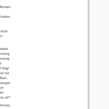
flecken
k haben
nicht
rf
pekten
mutzig
hmutzig
d
 folgt
nd mit
lben,
bsauger
ant
eit
tz ist?
Schmutz,