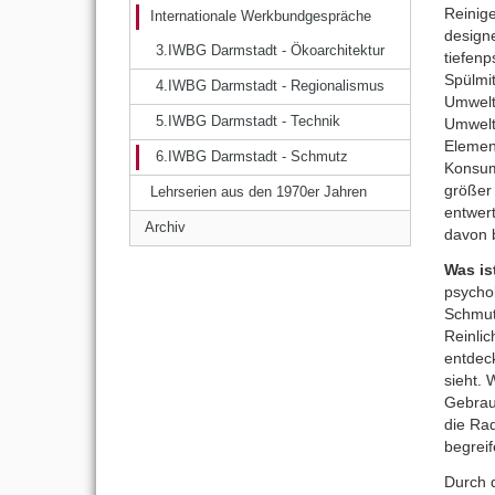
Reinig
Internationale Werkbundgespräche
design
3.IWBG Darmstadt - Ökoarchitektur
tiefen
Spülmi
4.IWBG Darmstadt - Regionalismus
Umweltv
5.IWBG Darmstadt - Technik
Umweltv
Elemen
6.IWBG Darmstadt - Schmutz
Konsumk
größer 
Lehrserien aus den 1970er Jahren
entwert
Archiv
davon 
Was i
psycho
Schmut
Reinlic
entdeck
sieht. 
Gebrau
die Rad
begrei
Durch d