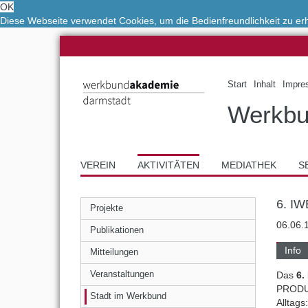
OK
Diese Webseite verwendet Cookies, um die Bedienfreundlichkeit zu e
Start
Inhalt
Impre
Werkbu
VEREIN
AKTIVITÄTEN
MEDIATHEK
S
6. IW
Projekte
06.06.
Publikationen
Info
Mitteilungen
Das
6.
Veranstaltungen
PRODUK
Stadt im Werkbund
Alltags