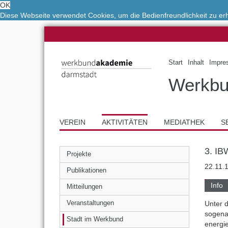
OK
Diese Webseite verwendet Cookies, um die Bedienfreundlichkeit zu e
Start
Inhalt
Impre
Werkbu
VEREIN
AKTIVITÄTEN
MEDIATHEK
S
3. IB
Projekte
22.11.
Publikationen
Info
Mitteilungen
Unter 
Veranstaltungen
sogena
Stadt im Werkbund
energi