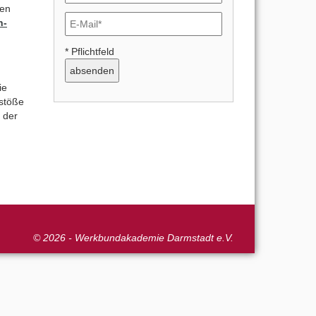
gen
n-
* Pflichtfeld
ie
nstöße
 der
© 2026 - Werkbundakademie Darmstadt e.V.