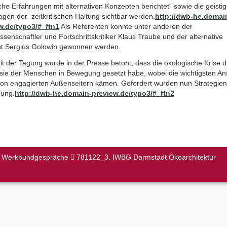
che Erfahrungen mit alternativen Konzepten berichtet“ sowie die geisti
gen der zeitkritischen Haltung sichtbar werden.
http://dwb-he.domai
w.de/typo3/#_ftn1
Als Referenten konnte unter anderen der
senschaftler und Fortschrittskritiker Klaus Traube und der alternative
ist Sergius Golowin gewonnen werden.
it der Tagung wurde in der Presse betont, dass die ökologische Krise d
sie der Menschen in Bewegung gesetzt habe, wobei die wichtigsten A
von engagierten Außenseitern kämen. Gefordert wurden nun Strategien
lung.
http://dwb-he.domain-preview.de/typo3/#_ftn2
le Werkbundgespräche
781122_3. IWBG Darmstadt Ökoarchitektur