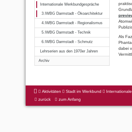
praktis
Internationale Werkbundgespräche
Grundla
3.IWBG Darmstadt - Ökoarchitektur
previe
Atomwis
4.IWBG Darmstadt - Regionalismus
Publiz
5.IWBG Darmstadt - Technik
Als Faz
6.IWBG Darmstadt - Schmutz
Phanta
dabei 
Lehrserien aus den 1970er Jahren
Vermitt
Archiv
Aktivitäten
Stadt im Werkbund
Internationa
zurück
zum Anfang