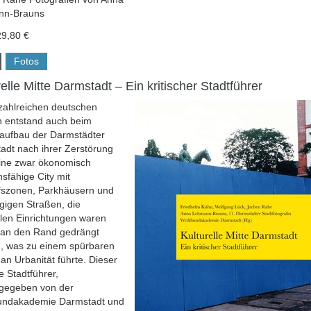
nn-Brauns
29,80 €
Fotos
relle Mitte Darmstadt – Ein kritischer Stadtführer
 zahlreichen deutschen
n entstand auch beim
aufbau der Darmstädter
adt nach ihrer Zerstörung
ine zwar ökonomisch
nsfähige City mit
fszonen, Parkhäusern und
gigen Straßen, die
llen Einrichtungen waren
 an den Rand gedrängt
, was zu einem spürbaren
 an Urbanität führte. Dieser
he Stadtführer,
gegeben von der
ndakademie Darmstadt und