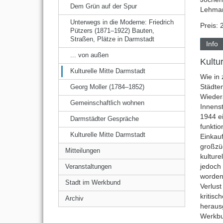
Dem Grün auf der Spur
Lehma
Unterwegs in die Moderne: Friedrich
Preis: 
Pützers (1871–1922) Bauten,
Straßen, Plätze in Darmstadt
Info
... von außen
Kultu
Kulturelle Mitte Darmstadt
Wie in
Städte
Georg Moller (1784–1852)
Wieder
Gemeinschaftlich wohnen
Innenst
1944 e
Darmstädter Gespräche
funktio
Kulturelle Mitte Darmstadt
Einkau
großzü
Mitteilungen
kulture
jedoch
Veranstaltungen
worden
Stadt im Werkbund
Verlust
kritisc
Archiv
heraus
Werkbu