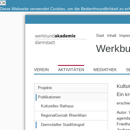
OK
Diese Webseite verwendet Cookies, um die Bedienfreundlichkeit zu e
Start
Inhalt
Impre
Werkbu
VEREIN
AKTIVITÄTEN
MEDIATHEK
S
Kultu
Projekte
Ein kr
Publikationen
erschi
Kulturelles Rathaus
Autor:
RegionalGestalt RheinMain
agenda
Friedh
Darmstädter Stadtfotograf
Jochen