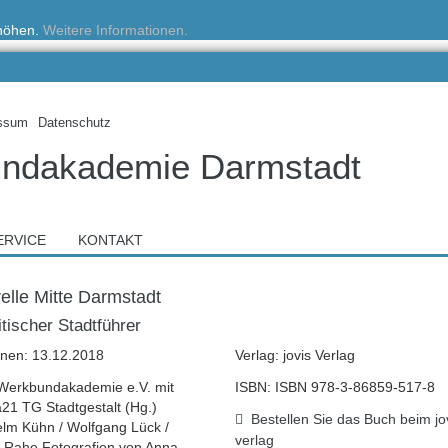
rhöhen.
Weitere Informationen.
ssum
Datenschutz
ndakademie Darmstadt
ERVICE
KONTAKT
relle Mitte Darmstadt
itischer Stadtführer
enen: 13.12.2018
Verlag: jovis Verlag
 Werkbundakademie e.V. mit
ISBN: ISBN 978-3-86859-517-8
21 TG Stadtgestalt (Hg.)
Bestellen Sie das Buch beim jo
elm Kühn / Wolfgang Lück /
verlag
 Rahe Fotografien von Anna