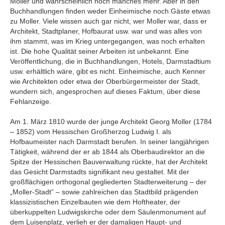
Moller und wahrscheinlich noch manches mehr. Aber in den
Buchhandlungen finden weder Einheimische noch Gäste etwas
zu Moller. Viele wissen auch gar nicht, wer Moller war, dass er
Architekt, Stadtplaner, Hofbaurat usw. war und was alles von
ihm stammt, was im Krieg untergegangen, was noch erhalten
ist. Die hohe Qualität seiner Arbeiten ist unbekannt. Eine
Veröffentlichung, die in Buchhandlungen, Hotels, Darmstadtium
usw. erhältlich wäre, gibt es nicht. Einheimische, auch Kenner
wie Architekten oder etwa der Oberbürgermeister der Stadt,
wundern sich, angesprochen auf dieses Faktum, über diese
Fehlanzeige.
Am 1. März 1810 wurde der junge Architekt Georg Moller (1784
– 1852) vom Hessischen Großherzog Ludwig I. als
Hofbaumeister nach Darmstadt berufen. In seiner langjährigen
Tätigkeit, während der er ab 1844 als Oberbaudirektor an die
Spitze der Hessischen Bauverwaltung rückte, hat der Architekt
das Gesicht Darmstadts signifikant neu gestaltet. Mit der
großflächigen orthogonal gegliederten Stadterweiterung – der
„Moller-Stadt“ – sowie zahlreichen das Stadtbild prägenden
klassizistischen Einzelbauten wie dem Hoftheater, der
überkuppelten Ludwigskirche oder dem Säulenmonument auf
dem Luisenplatz, verlieh er der damaligen Haupt- und