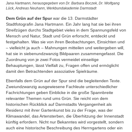
Jana Hartmann, herausgegeben von Dr. Barbara Boczek, Dr. Wolfgang
Lück, Andreas Neuhann, Werkbundakademie Darmstadt
Dem Grün auf der Spur
war die 13. Darmstädter
Stadtfotografin Jana Hartmann. Ein Jahr lang hat sie bei ihren
Streifzügen durchs Stadtgebiet vieles in dem Spannungsfeld von
Mensch und Natur, Stadt und Grün erforscht, entdeckt und
festgehalten. Was sie von ihren Beobachtungen, Einsichten und
– vielleicht ja auch – Mahnungen mitteilen und weitergeben will,
hat sie in siebenundzwanzig Bildpaaren zusammengefasst. Die
Zuordnung von je zwei Fotos vermeidet einseitige
Behauptungen, lässt Vielfalt zu, Fragen offen und ermöglicht
damit den Betrachtenden assoziative Spielräume.
Ebenfalls dem Grün auf der Spur sind die begleitenden Texte.
Zweiundzwanzig ausgewiesene Fachleute unterschiedlicher
Fachrichtungen geben Einblicke in die große Spannbreite
relevanter Themen rund ums Grün. Sie reicht von dem
historischen Rückblick auf Darmstadts Vergangenheit als
Residenz mit ihrer Gartenkunst bis zu der Frage, was der
Klimawandel, das Artensterben, die Überhitzung der Innenstadt
künftig erfordern. Nicht nur Bekanntes wird vorgestellt, sondern
auch eine historische Beschreibung des Herrngartens oder ein