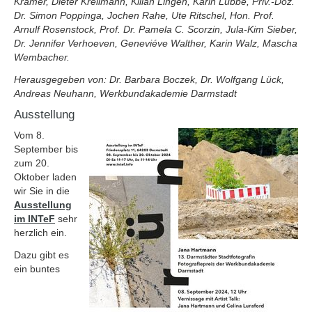
Kramer, Dieter Krellmann, Kilian Lingen, Karin Lübbe, Priv.-Doz.
Dr. Simon Poppinga, Jochen Rahe, Ute Ritschel, Hon. Prof.
Arnulf Rosenstock, Prof. Dr. Pamela C. Scorzin, Jula-Kim Sieber,
Dr. Jennifer Verhoeven, Geneviéve Walther, Karin Walz, Mascha
Wembacher.
Herausgegeben von: Dr. Barbara Boczek, Dr. Wolfgang Lück,
Andreas Neuhann, Werkbundakademie Darmstadt
Ausstellung
Vom 8.
September bis
zum 20.
Oktober laden
wir Sie in die
Ausstellung
im INTeF
sehr
herzlich ein.
Dazu gibt es
ein buntes