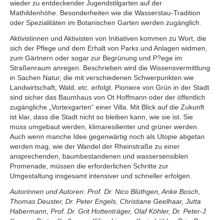
wieder zu entdeckender Jugendstilgarten auf der
Mathildenhöhe. Besonderheiten wie die Wasserstau-Tradition
oder Spezialitäten im Botanischen Garten werden zugänglich.
Aktivistinnen und Aktivisten von Initiativen kommen zu Wort, die
sich der Pflege und dem Erhalt von Parks und Anlagen widmen,
zum Gärtnern oder sogar zur Begrünung und P?ege im
Straßenraum anregen. Beschrieben wird die Wissensvermittlung
in Sachen Natur, die mit verschiedenen Schwerpunkten wie
Landwirtschaft, Wald, etc. erfolgt. Pioniere von Grün in der Stadt
sind sicher das Baumhaus von Ot Hoffmann oder der öffentlich
zugängliche „Vortexgarten“ einer Villa. Mit Blick auf die Zukunft
ist klar, dass die Stadt nicht so bleiben kann, wie sie ist. Sie
muss umgebaut werden, klimaresilienter und grüner werden.
Auch wenn manche Idee gegenwärtig noch als Utopie abgetan
werden mag, wie der Wandel der Rheinstraße zu einer
ansprechenden, baumbestandenen und wassersensiblen
Promenade, müssen die erforderlichen Schritte zur
Umgestaltung insgesamt intensiver und schneller erfolgen.
Autorinnen und Autoren: Prof. Dr. Nico Blüthgen, Anke Bosch,
Thomas Deuster, Dr. Peter Engels, Christiane Geelhaar, Jutta
Habermann, Prof. Dr. Grit Hottenträger, Olaf Köhler, Dr. Peter-J.