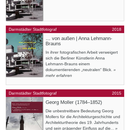
Darmstädter Stadtfotograf
2018
… von außen | Anna Lehmann-
Brauns
In ihrer fotografischen Arbeit verweigert
sich die Berliner Künstlerin Anna
Lehmann-Brauns einem
dokumentierenden „neutralen“ Blick.
»
mehr erfahren
Darmstädter Stadtfotograf
2015
Georg Moller (1784–1852)
Die unbestreitbare Bedeutung Georg
Mollers für die Architekturgeschichte und
Architekturtheorie des 19. Jahrhunderts
und sein prägender Einfluss auf die...
»