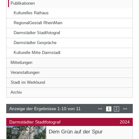
Publikationen
Kulturelles Rathaus
RegionalGestalt RheinMain
Darmstädter Stadtfotograf
Darmstädter Gespräche
Kulturelle Mitte Darmstadt
Mitteilungen
Veranstaltungen
Stadt im Werkbund
Archiv
Anzeige der Ergebnisse 1-10 von 11
<<
1
2
>>
Darmstädter Stadtfotograf
2024
Dem Grün auf der Spur