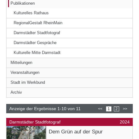
Publikationen
Kulturelles Rathaus
RegionalGestalt RheinMain
Darmstädter Stadtfotograf
Darmstädter Gespräche
Kulturelle Mitte Darmstadt
Mitteilungen
Veranstaltungen
Stadt im Werkbund
Archiv
Anzeige der Ergebnisse 1-10 von 11
<<
1
2
>>
Darmstädter Stadtfotograf
2024
Dem Grün auf der Spur