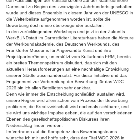
den Ausstellungen der Künstlerkolonie auf der Mathildenhöhe
Darmstadt zu Beginn des zwanzigsten Jahrhunderts geschaffen
wurde und dieses Ensemble in diesem Jahr von der UNESCO in
die Welterbeliste aufgenommen worden ist, sollte die
Bewerbung doch umso überzeugender ausfallen.
In den zurückliegenden Workshops und jetzt in der Zukunfts–
WerkBUNDstatt im Darmstädter Literaturhaus haben die Akteure
der Werkbundakademie, des Deutschen Werkbunds, des
Frankfurter Museums für Angewandte Kunst und ihre
Projektpartner*innen, unterstützt vom Kulturfonds FRM, bereits
ein breites Themenspektrum diskutiert, das sich mit den
aktuellen Herausforderungen an eine nachhaltige Entwicklung
unserer Städte auseinandersetzt. Für diese Initiative und das
Engagement zur Vorbereitung der Bewerbung für das WDC
2026 bin ich allen Beteiligten sehr dankbar.
Denn wie immer die Entscheidung schließlich ausfallen wird,
unsere Region wird allein schon vom Prozess der Bewerbung
profitieren, die Kreativ­wirtschaft wird nochmals sichtbarer, und
sie wird uns wichtige Impulse geben, die auf den verschiedenen
Ebenen des gesellschaftspolitischen Diskurses ihren
Niederschlag finden werden.
Im Vertrauen auf die Kompetenz des Bewerbungsteams
wünsche ich mir und hoffe sehr, dass der Titel WDC 2026 in