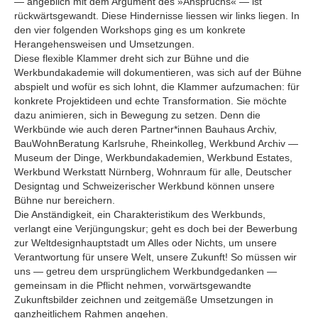
— angeblich mit dem Argument des »Anspruchs« — ist
rückwärtsgewandt. Diese Hindernisse liessen wir links liegen. In
den vier folgenden Workshops ging es um konkrete
Herangehensweisen und Umsetzungen.
Diese flexible Klammer dreht sich zur Bühne und die
Werkbundakademie will dokumentieren, was sich auf der Bühne
abspielt und wofür es sich lohnt, die Klammer aufzumachen: für
konkrete Projektideen und echte Transformation. Sie möchte
dazu animieren, sich in Bewegung zu setzen. Denn die
Werkbünde wie auch deren Partner*innen Bauhaus Archiv,
BauWohnBeratung Karlsruhe, Rheinkolleg, Werkbund Archiv —
Museum der Dinge, Werkbundakademien, Werkbund Estates,
Werkbund Werkstatt Nürnberg, Wohnraum für alle, Deutscher
Design­tag und Schweizerischer Werkbund können unsere
Bühne nur bereichern.
Die Anständigkeit, ein Charakteristikum des Werkbunds,
verlangt eine Verjüngungskur; geht es doch bei der Bewerbung
zur Weltdesignhauptstadt um Alles oder Nichts, um unsere
Verantwortung für unsere Welt, unsere Zukunft! So müssen wir
uns — getreu dem ursprünglichem Werkbundgedanken —
gemeinsam in die Pflicht nehmen, vorwärtsgewandte
Zukunftsbilder zeichnen und zeitgemäße Umsetzungen in
ganzheitlichem Rahmen angehen.