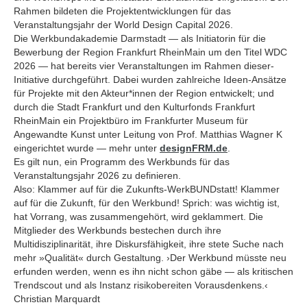
Rahmen bildeten die Projektentwicklungen für das
Veranstaltungsjahr der World Design Capital 2026.
Die Werkbundakademie Darmstadt — als Initia­torin für die
Bewerbung der Region Frankfurt RheinMain um den Titel WDC
2026 — hat bereits vier Veranstaltungen im Rahmen dieser­
Initiative durchgeführt. Dabei wurden zahlreiche Ideen-Ansätze
für Projekte mit den Akteur*innen der Region entwickelt; und
durch die Stadt Frankfurt und den Kulturfonds Frankfurt
RheinMain ein­ Projektbüro im Frankfurter Museum für
Angewandte Kunst unter Leitung von Prof. Matthias Wagner K
eingerichtet wurde — mehr unter
designFRM.de
.
Es gilt nun, ein Programm des Werkbunds für das
Veranstaltungsjahr 2026 zu definieren.
Also: Klammer auf für die Zukunfts-WerkBUNDstatt! Klammer
auf für die Zukunft, für den Werkbund! Sprich: was wichtig ist,
hat Vor­rang, was zusammengehört, wird geklammert. Die
Mitglieder des Werkbunds bestechen durch ihre
Multidisziplinarität, ihre Diskursfähigkeit, ihre stete Suche nach
mehr »Quali­tät« durch Gestaltung. ›Der Werkbund müsste neu
erfunden werden, wenn es ihn nicht schon gäbe — als kritischen
Trendscout und als Instanz risikobereiten Vorausdenkens.‹
Christian Marquardt