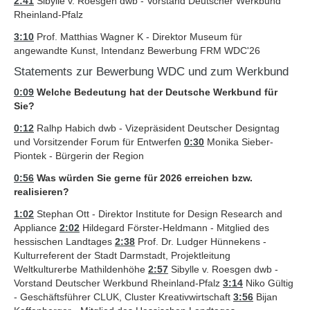
2:41
Sibylle v. Roesgen dwb - Vorstand Deutscher Werkbund
Rheinland-Pfalz
3:10
Prof. Matthias Wagner K - Direktor Museum für
angewandte Kunst, Intendanz Bewerbung FRM WDC'26
Statements zur Bewerbung WDC und zum Werkbund
0:09
Welche Bedeutung hat der Deutsche Werkbund für
Sie?
0:12
Ralhp Habich dwb - Vizepräsident Deutscher Designtag
und Vorsitzender Forum für Entwerfen
0:30
Monika Sieber-
Piontek - Bürgerin der Region
0:56
Was würden Sie gerne für 2026 erreichen bzw.
realisieren?
1:02
Stephan Ott - Direktor Institute for Design Research and
Appliance
2:02
Hildegard Förster-Heldmann - Mitglied des
hessischen Landtages
2:38
Prof. Dr. Ludger Hünnekens -
Kulturreferent der Stadt Darmstadt, Projektleitung
Weltkulturerbe Mathildenhöhe
2:57
Sibylle v. Roesgen dwb -
Vorstand Deutscher Werkbund Rheinland-Pfalz
3:14
Niko Gültig
- Geschäftsführer CLUK, Cluster Kreativwirtschaft
3:56
Bijan