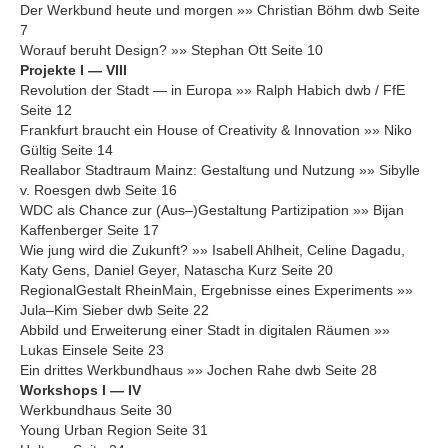
Der Werkbund heute und morgen »» Christian Böhm dwb Seite
7
Worauf beruht Design? »» Stephan Ott Seite 10
Projekte I — VIII
Revolution der Stadt — in Europa »» Ralph Habich dwb / FfE
Seite 12
Frankfurt braucht ein House of Creativity & Innovation »» Niko
Gültig Seite 14
Reallabor Stadtraum Mainz: Gestaltung und Nutzung »» Sibylle
v. Roesgen dwb Seite 16
WDC als Chance zur (Aus–)Gestaltung Partizipation »» Bijan
Kaffenberger Seite 17
Wie jung wird die Zukunft? »» Isabell Ahlheit, Celine Dagadu,
Katy Gens, Daniel Geyer, Natascha Kurz Seite 20
RegionalGestalt RheinMain, Ergebnisse eines Experiments »»
Jula–Kim Sieber dwb Seite 22
Abbild und Erweiterung einer Stadt in digitalen Räumen »»
Lukas Einsele Seite 23
Ein drittes Werkbundhaus »» Jochen Rahe dwb Seite 28
Workshops I — IV
Werkbundhaus Seite 30
Young Urban Region Seite 31