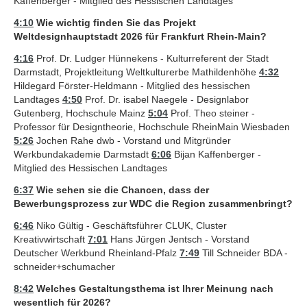
Kaffenberger - Mitglied des Hessischen Landtages
4:10
Wie wichtig finden Sie das Projekt
Weltdesignhauptstadt 2026 für Frankfurt Rhein-Main?
4:16
Prof. Dr. Ludger Hünnekens - Kulturreferent der Stadt
Darmstadt, Projektleitung Weltkulturerbe Mathildenhöhe
4:32
Hildegard Förster-Heldmann - Mitglied des hessischen
Landtages
4:50
Prof. Dr. isabel Naegele - Designlabor
Gutenberg, Hochschule Mainz
5:04
Prof. Theo steiner -
Professor für Designtheorie, Hochschule RheinMain Wiesbaden
5:26
Jochen Rahe dwb - Vorstand und Mitgründer
Werkbundakademie Darmstadt
6:06
Bijan Kaffenberger -
Mitglied des Hessischen Landtages
6:37
Wie sehen sie die Chancen, dass der
Bewerbungsprozess zur WDC die Region zusammenbringt?
6:46
Niko Gültig - Geschäftsführer CLUK, Cluster
Kreativwirtschaft
7:01
Hans Jürgen Jentsch - Vorstand
Deutscher Werkbund Rheinland-Pfalz
7:49
Till Schneider BDA -
schneider+schumacher
8:42
Welches Gestaltungsthema ist Ihrer Meinung nach
wesentlich für 2026?