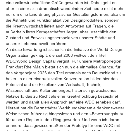
eine volkswirtschaftliche Größe geworden ist. Dabei geht es
aber in einer sich dramatisch wandelnden Zeit heute nicht mehr
nur um eine Einordnung physischer Gestaltungsformen, also um
die Ästhetik und Funktionalität von Designprodukten, sondern
die Kreativwirtschaft liefert auch Antworten auf Fragen, die
außerhalb ihres Kerngeschäftes liegen, aber ursächlich den
Zustand und Entwicklungsperspektiven unserer Städte und
unserer Lebensumwelt berühren.
An diese Erwartung ist sicherlich die Initiative der World Design
Organization geknüpft, die seit 2008 weltweit den Titel
WDC/World Design Capital vergibt. Für unsere Metropolregion
Frankfurt RheinMain bietet sich nun die einmalige Chance, für
das Vergabejahr 2026 den Titel erstmals nach Deutschland zu
holen. In einer eindrucksvollen Konzentration bilden hier das
Potenzial und die Exzellenz von Wirtschaft, Technik,
Wissenschaft und Kultur ein enges, historisch gewachsenes
Netzwerk, das zu Recht als eine Kreativhochburg bezeichnet
werden und damit allen Anspruch auf eine WDC erheben darf.
Hierauf hat die Darmstädter Werkbundakademie dankenswerter
Weise schon frühzeitig hingewiesen und den »Bewerbungshut«
für unsere Region in den Ring geworfen. Und wenn ich daran
erinnere, dass gewissermaßen der Prototyp für eine WDC mit