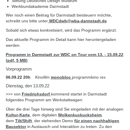
Stiftung Deutsches Design Museum
Werkbundakademie Darmstadt
Wer noch einen Beitrag für Darmstadt beisteuern möchte,
schreibt uns bitte unter
WDCdwb
@
wba-darmstadt.de
Sobald sich etwas konkretisiert, wird das Programm ergänzt.
Das aktuelle Programm im Detail kann hier heruntergeladen
werden.
Programm in Darmstadt zur WDC on Tour vom 13. - 15.09.22
(pdf, 5 MB)
Vorprogramm
06.09.22 20h
Kinofilm
monobloc
programmkino rex
Dienstag, den 13.09.22
>>> von
Friedrichsdorf
kommend startet in Darmstadt
folgendes Programm am Werkstattwagen:
Über die drei Tage hinweg sind Sie eingeladen mit der analogen
Kultur-Karte
, dem digitalen
Wolkenkuckucksheim
,
dem
Tilt/Shift
, der stehenden Demo
für einen nachhaltigen
Bausektor
in Austausch und Interaktion zu treten. Zu den