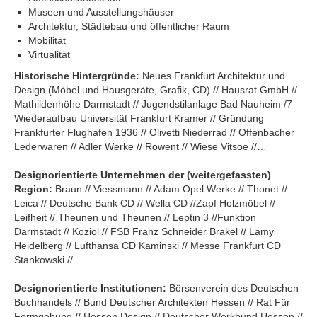
Museen und Ausstellungshäuser
Architektur, Städtebau und öffentlicher Raum
Mobilität
Virtualität
Historische Hintergründe:
Neues Frankfurt Architektur und
Design (Möbel und Hausgeräte, Grafik, CD) // Hausrat GmbH //
Mathildenhöhe Darmstadt // Jugendstilanlage Bad Nauheim /7
Wiederaufbau Universität Frankfurt Kramer // Gründung
Frankfurter Flughafen 1936 // Olivetti Niederrad // Offenbacher
Lederwaren // Adler Werke // Rowent // Wiese Vitsoe //…
Designorientierte Unternehmen der (weitergefassten)
Region:
Braun // Viessmann // Adam Opel Werke // Thonet //
Leica // Deutsche Bank CD // Wella CD //Zapf Holzmöbel //
Leifheit // Theunen und Theunen // Leptin 3 //Funktion
Darmstadt // Koziol // FSB Franz Schneider Brakel // Lamy
Heidelberg // Lufthansa CD Kaminski // Messe Frankfurt CD
Stankowski //…
Designorientierte Institutionen:
Börsenverein des Deutschen
Buchhandels // Bund Deutscher Architekten Hessen // Rat Für
Formgebung // Hessen Design // Deutscher Werkbund Hessen //