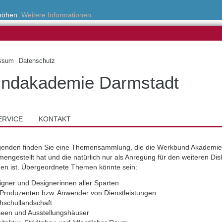
rhöhen.
Weitere Informationen.
ssum
Datenschutz
ndakademie Darmstadt
ERVICE
KONTAKT
genden finden Sie eine Themensammlung, die die Werkbund Akademie
ngestellt hat und die natürlich nur als Anregung für den weiteren Dis
hen ist. Übergeordnete Themen könnte sein:
igner und Designerinnen aller Sparten
 Produzenten bzw. Anwender von Dienstleistungen
hschullandschaft
een und Ausstellungshäuser