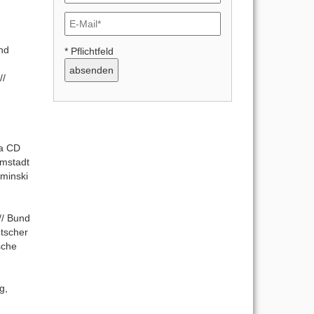
nd
* Pflichtfeld
//
la CD
rmstadt
aminski
// Bund
tscher
sche
g,