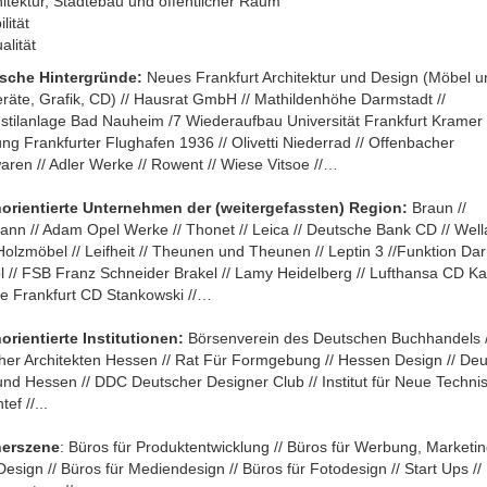
itektur, Städtebau und öffentlicher Raum
lität
ualität
ische Hintergründe:
Neues Frankfurt Architektur und Design (Möbel u
räte, Grafik, CD) // Hausrat GmbH // Mathildenhöhe Darmstadt //
stilanlage Bad Nauheim /7 Wiederaufbau Universität Frankfurt Kramer 
g Frankfurter Flughafen 1936 // Olivetti Niederrad // Offenbacher
ren // Adler Werke // Rowent // Wiese Vitsoe //…
orientierte Unternehmen der (weitergefassten) Region:
Braun //
ann // Adam Opel Werke // Thonet // Leica // Deutsche Bank CD // Wel
Holzmöbel // Leifheit // Theunen und Theunen // Leptin 3 //Funktion Da
ol // FSB Franz Schneider Brakel // Lamy Heidelberg // Lufthansa CD K
se Frankfurt CD Stankowski //…
orientierte Institutionen:
Börsenverein des Deutschen Buchhandels 
her Architekten Hessen // Rat Für Formgebung // Hessen Design // Deu
nd Hessen // DDC Deutscher Designer Club // Institut für Neue Techni
ef //...
nerszene
: Büros für Produktentwicklung // Büros für Werbung, Marketin
Design // Büros für Mediendesign // Büros für Fotodesign // Start Ups //