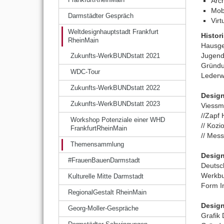
Arch
Mobi
Darmstädter Gespräch
Virt
Weltdesignhauptstadt Frankfurt
Histor
RheinMain
Hausge
Jugend
Zukunfts-WerkBUNDstatt 2021
Gründun
WDC-Tour
Lederwa
Zukunfts-WerkBUNDstatt 2022
Design
Zukunfts-WerkBUNDstatt 2023
Viessm
//Zapf 
Workshop Potenziale einer WHD
// Kozi
FrankfurtRheinMain
// Mes
Themensammlung
Design
#FrauenBauenDarmstadt
Deutsc
Werkbu
Kulturelle Mitte Darmstadt
Form Int
RegionalGestalt RheinMain
Desig
Georg-Moller-Gespräche
Grafik 