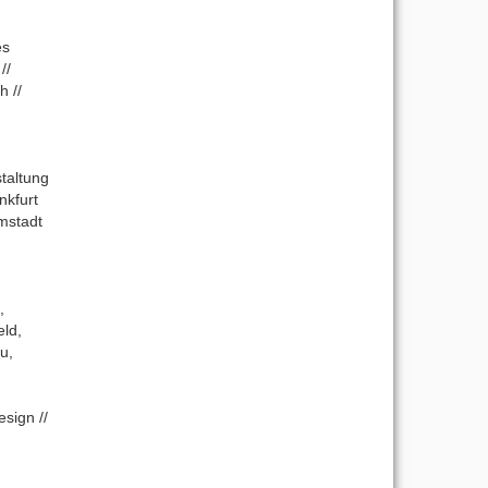
es
//
 //
taltung
nkfurt
mstadt
,
eld,
u,
sign //