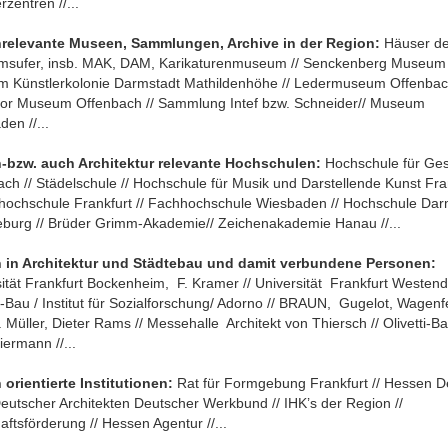
zentren //...
relevante Museen, Sammlungen, Archive in der Region:
Häuser d
sufer, insb. MAK, DAM, Karikaturenmuseum // Senckenberg Museum 
 Künstlerkolonie Darmstadt Mathildenhöhe // Ledermuseum Offenbach
por Museum Offenbach // Sammlung Intef bzw. Schneider// Museum
en //...
-bzw. auch Architektur relevante Hochschulen:
Hochschule für Ges
ch // Städelschule // Hochschule für Musik und Darstellende Kunst Fra
hhochschule Frankfurt // Fachhochschule Wiesbaden // Hochschule Dar
eburg // Brüder Grimm-Akademie// Zeichenakademie Hanau //...
 in Architektur und Städtebau und damit verbundene Personen:
ität Frankfurt Bockenheim, F. Kramer // Universität Frankfurt Westend
-Bau / Institut für Sozialforschung/ Adorno // BRAUN, Gugelot, Wagenf
 Müller, Dieter Rams // Messehalle Architekt von Thiersch // Olivetti-Ba
ermann //...
 orientierte Institutionen:
Rat für Formgebung Frankfurt // Hessen De
eutscher Architekten Deutscher Werkbund // IHK’s der Region //
aftsförderung // Hessen Agentur //...