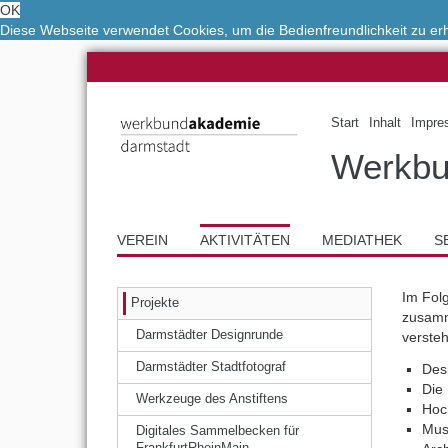
OK
Diese Webseite verwendet Cookies, um die Bedienfreundlichkeit zu e
Start
Inhalt
Impre
Werkbu
VEREIN
AKTIVITÄTEN
MEDIATHEK
S
Im Fol
Projekte
zusamme
Darmstädter Designrunde
verste
Darmstädter Stadtfotograf
Des
Die
Werkzeuge des Anstiftens
Hoc
Mus
Digitales Sammelbecken für
FrankfurtRheinMain