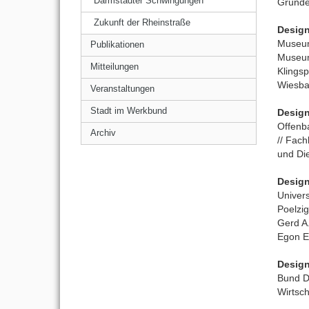
Darmstädter Schwingungen
Gründer
Zukunft der Rheinstraße
Design
Museum
Publikationen
Museum
Mitteilungen
Klings
Wiesbad
Veranstaltungen
Stadt im Werkbund
Design
Offenba
Archiv
// Fac
und Di
Design
Univers
Poelzig
Gerd A.
Egon Ei
Design
Bund D
Wirtsch