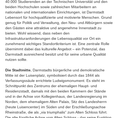
40.000 Studierenden an der Technischen Universität und den
beiden Hochschulen sowie zahlreichen Mitarbeitern an
nationalen und internationalen Einrichtungen, ist Darmstadt
Lebensort für hochqualifizierte und motivierte Menschen. Grund
genug für Politik und Verwaltung, den Neu- und Altbürgern sowie
den Gästen eine attraktive und angenehme Innenstadt zu
bieten. Wohl wissend, dass neben den
Infrastrukturanforderungen die Lebensqualität vor Ort ein
zunehmend wichtiges Standortkriterium ist. Eine zentrale Rolle
übernimmt dabei das kulturelle Angebot – ein Potenzial, das
Darmstadt ausreichend besitzt und für seine urbane Qualität
nutzen sollte.
Die Stadtmitte.
Darmstadts bürgerliche und demokratische
Mitte ist der Luisenplatz, symbolisiert durch das 1844 als
Verfassungssäule errichtete Ludwigsmonument. Es steht im
Schnittpunkt des Zentrums der ehemaligen Haupt- und
Residenzstadt, damals mit den beiden Kammern der Stände
und in der Achse von Kollegienhaus, der Landesregierung im
Norden, dem ehemaligem Alten Palais, Sitz des Landesherrn
(heute Luisencenter) im Süden und der Erschließungsachse
Rheinstraße, die als „via triumphalis“ zum Alten Schloss führt.
Die alte fürstliche Achse vom Alten Schloss - das seine Funktion