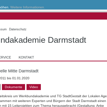
rhöhen.
Weitere Informationen.
ssum
Datenschutz
ndakademie Darmstadt
ERVICE
KONTAKT
relle Mitte Darmstadt
2011 bis 01.01.2020
Dokumente
Video
beitskreis um Werkbundakademie und TG StadtGestalt der Lokalen Ag
sammen mit weiteren Experten und Bürgern der Stadt Darmstadt einen
an mit 15 Leitprojekten zum Thema herausgebracht (Gestaltung: Anke