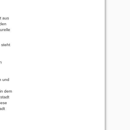
t aus
 den
urelle
steht
n
n und
 in dem
stadt
iese
adt