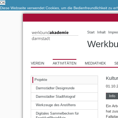
OK
Diese Webseite verwendet Cookies, um die Bedienfreundlichkeit zu e
Start
Inhalt
Impre
Werkbu
VEREIN
AKTIVITÄTEN
MEDIATHEK
S
Kultu
Projekte
01.10.
Darmstädter Designrunde
Info
Darmstädter Stadtfotograf
Werkzeuge des Anstiftens
Ein Ar
hat zu
Digitales Sammelbecken für
Faltpl
FrankfurtRheinMain