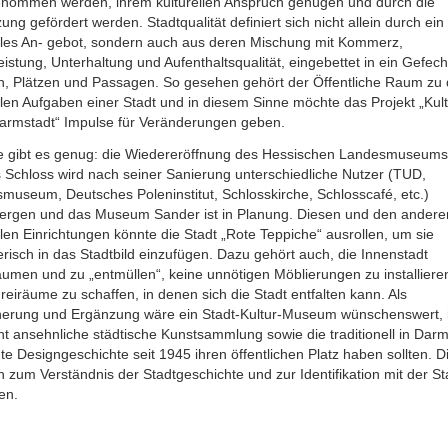
nommen werden, ihrem kulturellen Anspruch genügen und durch die
ung gefördert werden. Stadtqualität definiert sich nicht allein durch ein
elles An- gebot, sondern auch aus deren Mischung mit Kommerz,
eistung, Unterhaltung und Aufenthaltsqualität, eingebettet in ein Gefech
n, Plätzen und Passagen. So gesehen gehört der Öffentliche Raum zu
llen Aufgaben einer Stadt und in diesem Sinne möchte das Projekt „Kult
Darmstadt“ Impulse für Veränderungen geben.
 gibt es genug:
die Wiedereröffnung des Hessischen Landesmuseums 
 Schloss wird nach seiner Sanierung unterschiedliche Nutzer (TUD,
museum, Deutsches Poleninstitut, Schlosskirche, Schlosscafé, etc.)
ergen und das Museum Sander ist in Planung. Diesen und den andere
llen Einrichtungen könnte die Stadt „Rote Teppiche“ ausrollen, um sie
erisch in das Stadtbild einzufügen. Dazu gehört auch, die Innenstadt
äumen und zu „entmüllen“, keine unnötigen Möblierungen zu installiere
reiräume zu schaffen, in denen sich die Stadt entfalten kann. Als
herung und Ergänzung wäre ein Stadt-Kultur-Museum wünschenswert,
ht ansehnliche städtische Kunstsammlung sowie die traditionell in Darm
te Designgeschichte seit 1945 ihren öffentlichen Platz haben sollten. D
 zum Verständnis der Stadtgeschichte und zur Identifikation mit der St
en.