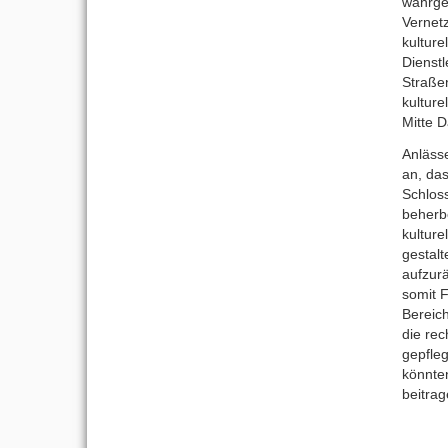
wahrge
Vernetz
kultur
Dienstl
Straße
kulture
Mitte 
Anlässe
an, das
Schloss
beherb
kulture
gestalt
aufzur
somit F
Bereic
die rec
gepfleg
könnten
beitrag