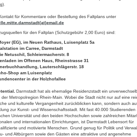
g).
Kontakt für Kommentare oder Bestellung des Faltplans unter
elle.mitte.darmstadt(at)email.de
ugsquellen für den Faltplan (Schutzgebühr 2,00 Euro) sind:
tfoyer (EG), im Neuen Rathaus, Luisenplatz 5a
ralstation im Carree, Darmstadt
rie Netuschil, Schleiermacherstr. 8
henladen im Offenen Haus, Rheinstrasse 31
nerbuchhandlung, Lauterschlägerstr. 18
cho-Shop am Luisenplatz
undencenter in der Holzhofallee
tential.
Darmstadt hat als ehemalige Residenzstadt ein unverwechsel
in der Metropolregion Rhein-Main. Wobei die Stadt nicht nur auf eine re
sche und kulturelle Vergangenheit zurückblicken kann, sondern auch au
lung zur Kunst- und Wissenschaftsstadt. Mit fast 40.000 Studierenden
schen Universität und den beiden Hochschulen sowie zahlreichen Mitar
onalen und internationalen Einrichtungen, ist Darmstadt Lebensort für
lifizierte und motivierte Menschen. Grund genug für Politik und Verwa
u- und Altbürgern sowie den Gästen eine attraktive und angenehme