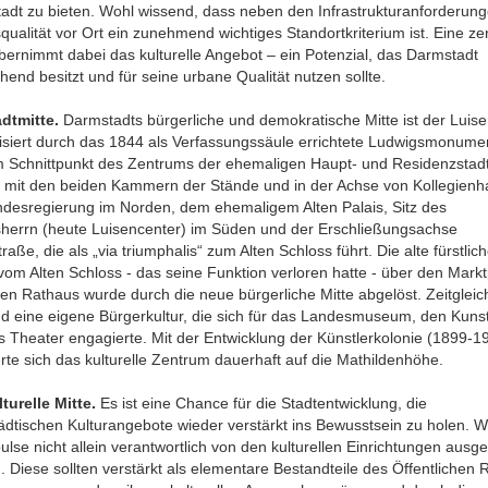
adt zu bieten. Wohl wissend, dass neben den Infrastrukturanforderung
ualität vor Ort ein zunehmend wichtiges Standortkriterium ist. Eine ze
bernimmt dabei das kulturelle Angebot – ein Potenzial, das Darmstadt
hend besitzt und für seine urbane Qualität nutzen sollte.
adtmitte.
Darmstadts bürgerliche und demokratische Mitte ist der Luise
isiert durch das 1844 als Verfassungssäule errichtete Ludwigsmonume
im Schnittpunkt des Zentrums der ehemaligen Haupt- und Residenzstadt
 mit den beiden Kammern der Stände und in der Achse von Kollegienh
ndesregierung im Norden, dem ehemaligem Alten Palais, Sitz des
herrn (heute Luisencenter) im Süden und der Erschließungsachse
raße, die als „via triumphalis“ zum Alten Schloss führt. Die alte fürstlic
om Alten Schloss - das seine Funktion verloren hatte - über den Markt
en Rathaus wurde durch die neue bürgerliche Mitte abgelöst. Zeitgleic
nd eine eigene Bürgerkultur, die sich für das Landesmuseum, den Kuns
 Theater engagierte. Mit der Entwicklung der Künstlerkolonie (1899-1
rte sich das kulturelle Zentrum dauerhaft auf die Mathildenhöhe.
turelle Mitte.
Es ist eine Chance für die Stadtentwicklung, die
ädtischen Kulturangebote wieder verstärkt ins Bewusstsein zu holen. 
ulse nicht allein verantwortlich von den kulturellen Einrichtungen ausg
 Diese sollten verstärkt als elementare Bestandteile des Öffentlichen