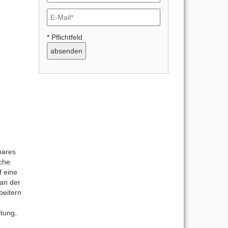
* Pflichtfeld
bares
iche
f eine
 an der
beitern
ltung,