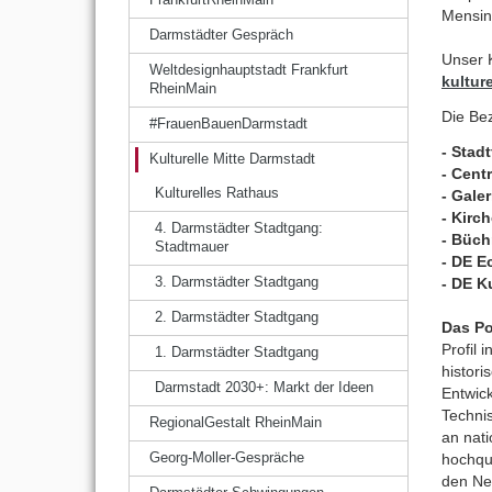
Mensin
Darmstädter Gespräch
Unser 
Weltdesignhauptstadt Frankfurt
kultur
RheinMain
Die Bez
#FrauenBauenDarmstadt
- Stad
Kulturelle Mitte Darmstadt
- Cent
Kulturelles Rathaus
- Gale
- Kirc
4. Darmstädter Stadtgang:
- Büch
Stadtmauer
-
DE E
- DE K
3. Darmstädter Stadtgang
2. Darmstädter Stadtgang
Das Po
Profil 
1. Darmstädter Stadtgang
histori
Darmstadt 2030+: Markt der Ideen
Entwick
Techni
RegionalGestalt RheinMain
an nati
hochqua
Georg-Moller-Gespräche
den Ne