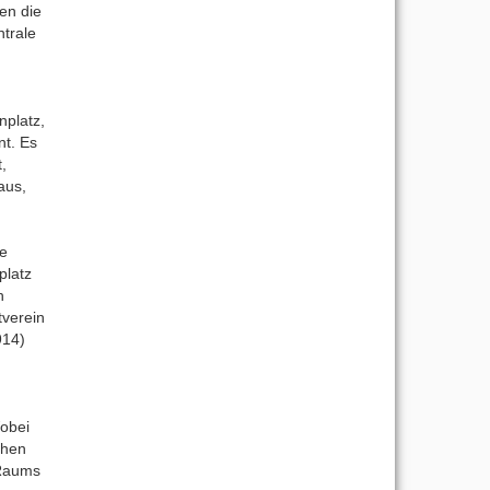
en die
ntrale
nplatz,
nt. Es
,
aus,
he
platz
h
tverein
914)
Wobei
ehen
 Raums