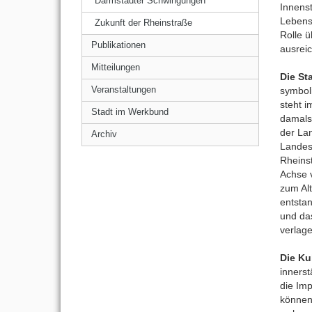
Darmstädter Schwingungen
Innenst
Lebensq
Zukunft der Rheinstraße
Rolle ü
Publikationen
ausreic
Mitteilungen
Die St
symbol
Veranstaltungen
steht 
Stadt im Werkbund
damals
der La
Archiv
Landes
Rheinst
Achse v
zum Alt
entsta
und das
verlage
Die Kul
innerst
die Imp
können.