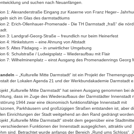
entwicklung und suchen nach Neuanfängen.
tion 1: Alexanderstraße Eingang zur Kaserne von Franz Heger– Jahrhu
egeln sich im Glas des darmstadtiums
tion 2: Erich-Ollenhauer-Promenade - Die TH Darmstadt „fraß“ die nörd
tadt.
ion 3: Landgraf-Georg-Straße – freundlich nur beim Heinerfest
ion 4: Hinkelsturm – eine Ahnung von Altstadt
tion 5: Altes Pädagog – in unwirtlicher Umgebung
ion 6: Schulstraße / Ludwigsplatz – Wiederaufbau mit Flair
tion 7: Wilhelminenplatz – einst Ausgang des Promenadenrings Georg M
wandeln
– „Kulturelle Mitte Darmstadt“ ist ein Projekt der Themengrupp
estalt der Lokalen Agenda 21 und der Werkbundakademie Darmstadt e
ojekt „Kulturelle Mitte Darmstadt“ hat seinen Ausgang genommen bei d
htung, dass im Zuge des Wiederaufbaus der Darmstädter Innenstadt 
rstörung 1944 zwar eine ökonomisch funktionsfähige Innenstadt mit
fszonen, Parkhäusern und großzügigen Straßen entstanden ist, aber d
ellen Einrichtungen der Stadt weitgehend an den Rand gedrängt worden
jekt „Kulturelle Mitte Darmstadt“ strebt dem gegenüber eine Stadtmitte
 verschiedenen Funktionen der Innenstadt ausgeglichen, attraktiv und
hm sind. Betrachtet wurde anfangs der Bereich „Rund ums Schloss“. J