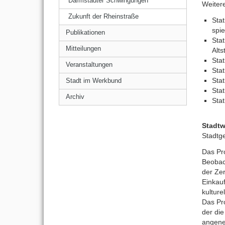
Darmstädter Schwingungen
Weiter
Zukunft der Rheinstraße
Sta
spi
Publikationen
Sta
Mitteilungen
Alts
Stat
Veranstaltungen
Stat
Sta
Stadt im Werkbund
Stat
Archiv
Sta
Stadt
Stadtg
Das Pr
Beobac
der Ze
Einkau
kultur
Das Pro
der die
angene