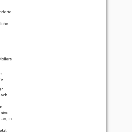
nderte
liche
ollers
e
.V.
er
nach
ie
 sind.
 an, in
etzt