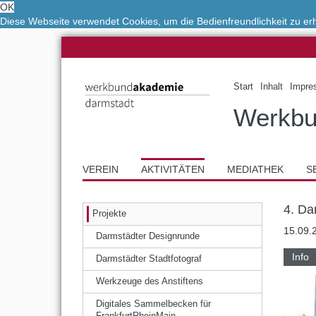
OK
Diese Webseite verwendet Cookies, um die Bedienfreundlichkeit zu e
Start
Inhalt
Impre
Werkbu
VEREIN
AKTIVITÄTEN
MEDIATHEK
S
4. Da
Projekte
15.09.
Darmstädter Designrunde
Info
Darmstädter Stadtfotograf
Werkzeuge des Anstiftens
Digitales Sammelbecken für
FrankfurtRheinMain