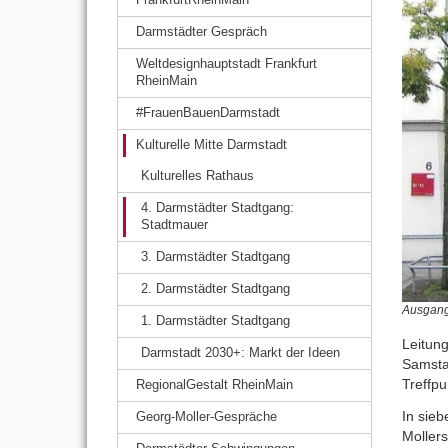
Darmstädter Gespräch
Weltdesignhauptstadt Frankfurt
RheinMain
#FrauenBauenDarmstadt
Kulturelle Mitte Darmstadt
Kulturelles Rathaus
4. Darmstädter Stadtgang:
Stadtmauer
3. Darmstädter Stadtgang
2. Darmstädter Stadtgang
Ausgang
1. Darmstädter Stadtgang
Leitun
Darmstadt 2030+: Markt der Ideen
Samsta
Treffp
RegionalGestalt RheinMain
In sieb
Georg-Moller-Gespräche
Mollers