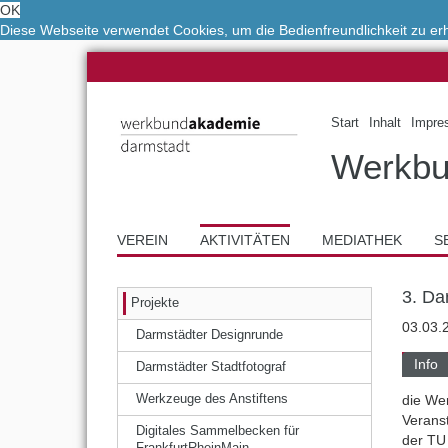
OK
Diese Webseite verwendet Cookies, um die Bedienfreundlichkeit zu e
Start
Inhalt
Impre
Werkbu
VEREIN
AKTIVITÄTEN
MEDIATHEK
S
3. Da
Projekte
03.03.
Darmstädter Designrunde
Info
Darmstädter Stadtfotograf
die We
Werkzeuge des Anstiftens
Verans
Digitales Sammelbecken für
der TU
FrankfurtRheinMain