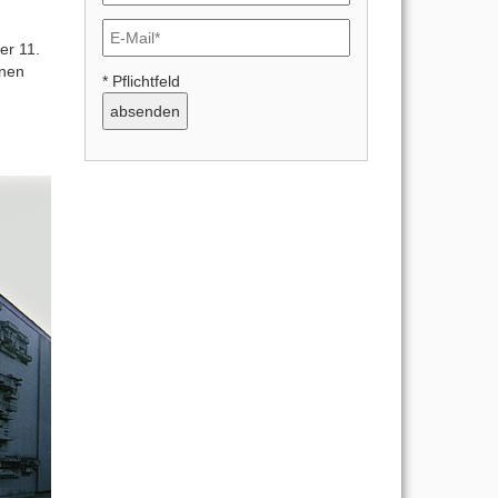
er 11.
inen
* Pflichtfeld