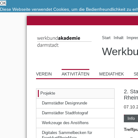
OK
Diese Webseite verwendet Cookies, um die Bedienfreundlichkeit zu e
Start
Inhalt
Impre
Werkbu
VEREIN
AKTIVITÄTEN
MEDIATHEK
S
2. St
Projekte
Rhein
Darmstädter Designrunde
07.10.
Darmstädter Stadtfotograf
Info
Werkzeuge des Anstiftens
Treffp
Digitales Sammelbecken für
FrankfurtRheinMain