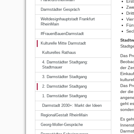
Ers
Zwe
Darmstädter Gespräch
Dri
Vie
Weltdesignhauptstadt Frankfurt
RheinMain
Fünf
Sec
#FrauenBauenDarmstadt
Stadt
Kulturelle Mitte Darmstadt
Stadtg
Kulturelles Rathaus
Das Pr
Beobac
4. Darmstädter Stadtgang:
der Ze
Stadtmauer
Einkau
3. Darmstädter Stadtgang
kultur
Das Pro
2. Darmstädter Stadtgang
der die
1. Darmstädter Stadtgang
angene
geht es
Darmstadt 2030+: Markt der Ideen
sondern
RegionalGestalt RheinMain
Es geht
Innenst
Georg-Moller-Gespräche
Darmst