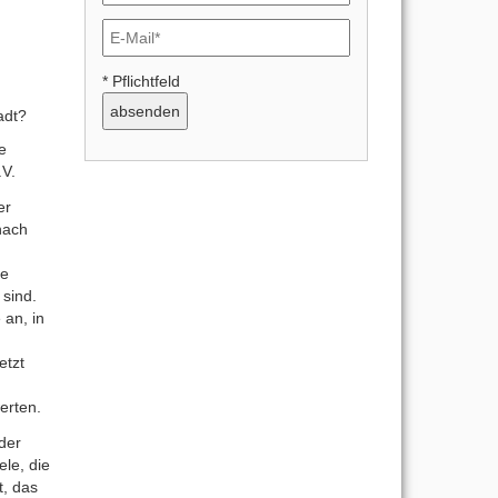
* Pflichtfeld
adt?
e
.V.
er
nach
ie
 sind.
 an, in
etzt
erten.
der
ele, die
t, das