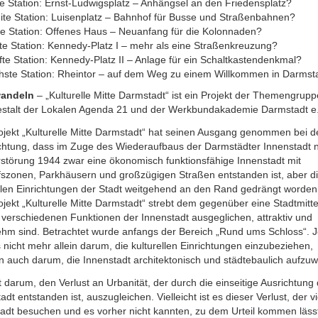
te Station: Ernst-Ludwigsplatz – Anhängsel an den Friedensplatz?
ite Station: Luisenplatz – Bahnhof für Busse und Straßenbahnen?
tte Station: Offenes Haus – Neuanfang für die Kolonnaden?
rte Station: Kennedy-Platz I – mehr als eine Straßenkreuzung?
te Station: Kennedy-Platz II – Anlage für ein Schaltkastendenkmal?
hste Station: Rheintor – auf dem Weg zu einem Willkommen in Darmst
wandeln
– „Kulturelle Mitte Darmstadt“ ist ein Projekt der Themengrupp
estalt der Lokalen Agenda 21 und der Werkbundakademie Darmstadt e
ojekt „Kulturelle Mitte Darmstadt“ hat seinen Ausgang genommen bei d
htung, dass im Zuge des Wiederaufbaus der Darmstädter Innenstadt 
rstörung 1944 zwar eine ökonomisch funktionsfähige Innenstadt mit
fszonen, Parkhäusern und großzügigen Straßen entstanden ist, aber d
ellen Einrichtungen der Stadt weitgehend an den Rand gedrängt worden
jekt „Kulturelle Mitte Darmstadt“ strebt dem gegenüber eine Stadtmitte
 verschiedenen Funktionen der Innenstadt ausgeglichen, attraktiv und
hm sind. Betrachtet wurde anfangs der Bereich „Rund ums Schloss“. J
 nicht mehr allein darum, die kulturellen Einrichtungen einzubeziehen,
 auch darum, die Innenstadt architektonisch und städtebaulich aufzuw
 darum, den Verlust an Urbanität, der durch die einseitige Ausrichtung 
adt entstanden ist, auszugleichen. Vielleicht ist es dieser Verlust, der vi
adt besuchen und es vorher nicht kannten, zu dem Urteil kommen läss